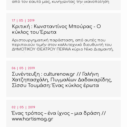
από τον εαυτό μας, κυνηγώντας την ικανοποίηση
του ανικανοποίητου που εδρεύει μέσα μας.
17 | 05 | 2019
Κριτική : Κωνσταντίνος Μπούρας - Ο
κύκλος του Έρωτα
Αριστουργηματική παράσταση, από αυτές που
περιποιούν τιμήν στον καλλιτεχνικό διευθυντή του
ΔΗΜΟΤΙΚΟΥ ΘΕΑΤΡΟΥ ΠΕΙΡΑΙΑ κύριο Νίκο Διαμαντή,
ο οποίος με τις επιλογές του ανέδειξε αυτή την
περιφερειακή σκηνή σε πνεύμονα πολιτισμού και
όαση στην αττική μιζέρια.
06 | 05 | 2019
Συνέντευξη : culturenow.gr // Γαλήνη
Χατζηπασχάλη, Πυγμαλίων Δαδακαρίδης,
Σίσσυ Τουμάση: Ένας κύκλος έρωτα
02 | 05 | 2019
Ένας τρόπος – ένα ίχνος – μια δράση //
www.hartismag.gr