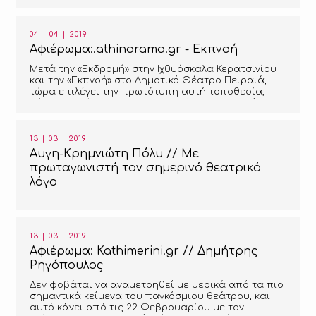
04 | 04 | 2019
Αφιέρωμα:.athinorama.gr - Εκπνοή
Μετά την «Εκδρομή» στην Ιχθυόσκαλα Κερατσινίου
και την «Εκπνοή» στο Δημοτικό Θέατρο Πειραιά,
τώρα επιλέγει την πρωτότυπη αυτή τοποθεσία,
μέσα στη σήραγγα του ανολοκλήρωτου Μετρό
13 | 03 | 2019
Αυγη-Κρημνιώτη Πόλυ // Με
πρωταγωνιστή τον σημερινό θεατρικό
λόγο
13 | 03 | 2019
Αφιέρωμα: Kathimerini.gr // Δημήτρης
Ρηγόπουλος
Δεν φοβάται να αναμετρηθεί με μερικά από τα πιο
σημαντικά κείμενα του παγκόσμιου θεάτρου, και
αυτό κάνει από τις 22 Φεβρουαρίου με τον