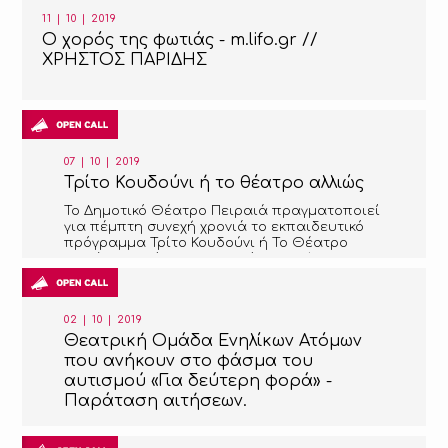
11 | 10 | 2019
Ο χορός της φωτιάς - m.lifo.gr //
ΧΡΗΣΤΟΣ ΠΑΡΙΔΗΣ
07 | 10 | 2019
Τρίτο Κουδούνι ή το θέατρο αλλιώς
Το Δημοτικό Θέατρο Πειραιά πραγματοποιεί
για πέμπτη συνεχή χρονιά το εκπαιδευτικό
πρόγραμμα Τρίτο Κουδούνι ή Το Θέατρο
Αλλιώς με στόχο την ενεργό υποστήριξη της
ενασχόλησης των μαθητών με τη θεατρική
παιδεία.
02 | 10 | 2019
Θεατρική Ομάδα Ενηλίκων Ατόμων
που ανήκουν στο φάσμα του
αυτισμού «Για δεύτερη φορά» -
Παράταση αιτήσεων.