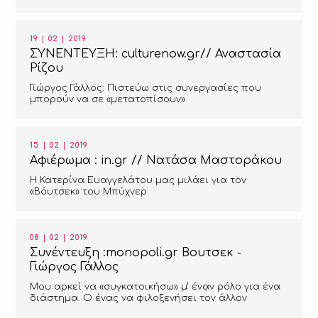
«Βόυτσεκ» στο Δημοτικό Θέατρο Πειραιά, το
ανολοκλήρωτο αριστούργημα του Γκέοργκ Μπίχνερ.
19 | 02 | 2019
ΣΥΝΕΝΤΕΥΞΗ: culturenow.gr// Αναστασία
Ρίζου
Γιώργος Γάλλος: Πιστεύω στις συνεργασίες που
μπορούν να σε «μετατοπίσουν»
15 | 02 | 2019
Αφιέρωμα : in.gr // Νατάσα Μαστοράκου
Η Κατερίνα Ευαγγελάτου μας μιλάει για τον
«Βόυτσεκ» του Μπύχνερ
08 | 02 | 2019
Συνέντευξη :monopoli.gr Βουτσεκ -
Γιώργος Γάλλος
Μου αρκεί να «συγκατοικήσω» μ’ έναν ρόλο για ένα
διάστημα. Ο ένας να φιλοξενήσει τον άλλον