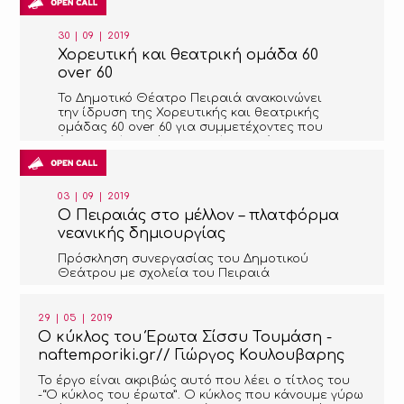
30 | 09 | 2019
Χορευτική και θεατρική ομάδα 60
over 60
Το Δημοτικό Θέατρο Πειραιά ανακοινώνει
την ίδρυση της Χορευτικής και θεατρικής
ομάδας 60 over 60 για συμμετέχοντες που
έχουν αφήσει πίσω τους ή πλησιάζουν
(λιγότερο ή περισσότερο) τη δεκαετία των
εξήντα αλλά αισθάνονται ότι η ηλικία είναι
απλώς ένας αριθμός
03 | 09 | 2019
Ο Πειραιάς στο μέλλον – πλατφόρμα
νεανικής δημιουργίας
Πρόσκληση συνεργασίας του Δημοτικού
Θεάτρου με σχολεία του Πειραιά
29 | 05 | 2019
Ο κύκλος του Έρωτα Σίσσυ Τουμάση -
naftemporiki.gr// Γιώργος Κουλουβαρης
Το έργο είναι ακριβώς αυτό που λέει ο τίτλος του
-“Ο κύκλος του έρωτα”. Ο κύκλος που κάνουμε γύρω