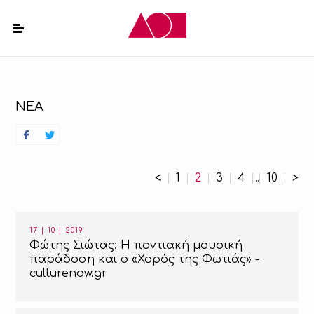
ΝΕΑ
<
1
2
3
4
10
>
...
17 | 10 | 2019
Φώτης Σιώτας: Η ποντιακή μουσική
παράδοση και ο «Χορός της Φωτιάς» -
culturenow.gr