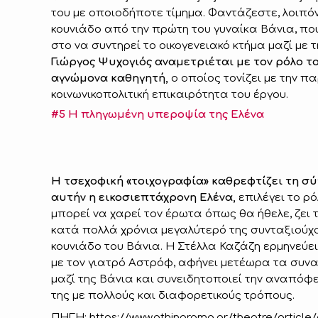
του με οποιοδήποτε τίμημα. Φαντάζεστε, λοιπόν
κουνιάδο από την πρώτη του γυναίκα Βάνια, που
στο να συντηρεί το οικογενειακό κτήμα μαζί με τ
Γιώργος Ψυχογιός αναμετριέται με τον ρόλο το
αγνώμονα καθηγητή,
ο οποίος τονίζει με την π
κοινωνικοπολιτική επικαιρότητα του έργου.
#5 Η πληγωμένη υπεροψία της Ελένα
Η τσεχοφική «τοιχογραφία» καθρεφτίζει τη σύγ
αυτήν η εικοσιεπτάχρονη Ελένα,
επιλέγει το ρ
μπορεί να χαρεί τον έρωτα όπως θα ήθελε, ζει 
κατά πολλά χρόνια μεγαλύτερό της συνταξιούχ
κουνιάδο του Βάνια. Η Στέλλα Καζάζη ερμηνεύε
με τον γιατρό Αστρόφ, αφήνει μετέωρα τα συν
μαζί της Βάνια και συνειδητοποιεί την αναπόφ
της με πολλούς και διαφορετικούς τρόπους.
ΠΗΓΗ: https://www.athinorama.gr/theatre/articl