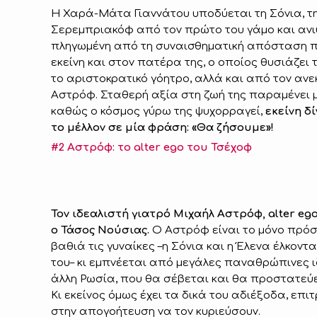
Η Χαρά-Μάτα Γιαννάτου υποδύεται τη Σόνια, τη
Σερεμπριακόφ από τον πρώτο του γάμο και ανιψ
πληγωμένη από τη συναισθηματική απόσταση 
εκείνη και στον πατέρα της, ο οποίος θυσιάζει
το αριστοκρατικό γόητρο, αλλά και από τον αν
Αστρόφ. Σταθερή αξία στη ζωή της παραμένει μ
καθώς ο κόσμος γύρω της ψυχορραγεί,
εκείνη δ
το μέλλον σε μία φράση: «Θα ζήσουμε»!
#2 Αστρόφ: το alter ego του Τσέχοφ
Τον ιδεαλιστή γιατρό Μιχαήλ Αστρόφ, alter e
ο Τάσος Νούσιας.
Ο Αστρόφ είναι το μόνο πρόσ
βαθιά τις γυναίκες –η Σόνια και η Έλενα έλκον
του– κι εμπνέεται από μεγάλες παναθρώπινες ι
άλλη Ρωσία, που θα σέβεται και θα προστατεύε
Κι εκείνος όμως έχει τα δικά του αδιέξοδα, επι
στην απογοήτευση να τον κυριεύσουν.