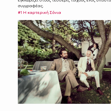
εγκλωβίζει στους τέσσερις τοίχους ενός υποστ
συγγραφέας.
#1 Η καρτερική Σόνια