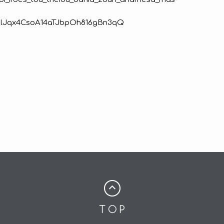
BlJqx4CsoA14aTJbpOh816gBn3qQ