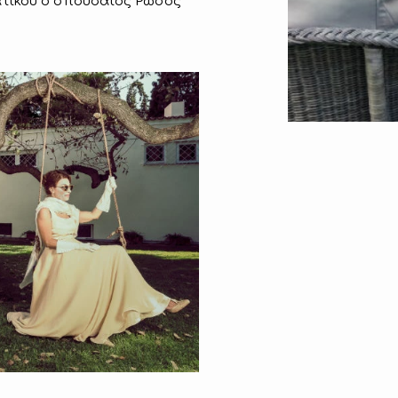
ατικού ο σπουδαίος Ρώσος