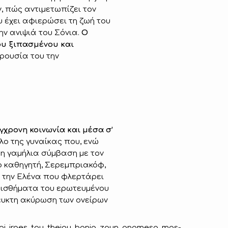
, πώς αντιμετωπίζει τον
 έχει αφιερώσει τη ζωή του
ην ανιψιά του Σόνια.
Ο
υ ­ξιπασμένου και
αρουσία του την
χρονη κοινωνία και μέσα σ’
όλο της γυναίκας που, ενώ
τη γαμήλια σύμβαση με τον
ο καθηγητή, Σερεμπριακόφ,
ι την Ελένα που φλερτάρει
αισθήματα του ερωτευμένου
ευκτη ακύρωση των ονείρων
e/oi_iroes_tou_theiou_bania_zoun_anamesa_mas-