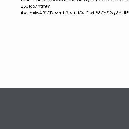
2531867.html?
fbclid=IwAR1CDa6mL3pJtUQJOwL88CgS2ql6dUl