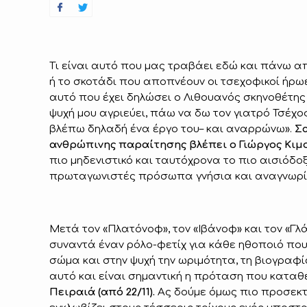
Τι είναι αυτό που μας τραβάει εδώ και πάνω 
ή το σκοτάδι που αποπνέουν οι τσεχοφικοί ήρωε
αυτό που έχει δηλώσει ο Λιθουανός σκηνοθέτης 
ψυχή μου αγριεύει, πάω να δω τον γιατρό Τσέχο
βλέπω δηλαδή ένα έργο του– και αναρρώνω».
Σα
ανθρώπινης παραίτησης βλέπει ο Γιώργος Κιμο
πιο μηδενιστικό και ταυτόχρονα το πιο αισιόδο
πρωταγωνιστές πρόσωπα γνήσια και αναγνωρί
Μετά τον «Πλατόνοφ», τον «Ιβάνοφ» και τον «Γλά
συναντά έναν ρόλο-φετίχ για κάθε ηθοποιό που
σώμα και στην ψυχή την ωριμότητα, τη βιογραφία
αυτό και είναι σημαντική η πρόταση που καταθ
Πειραιά (από 22/11).
Ας δούμε όμως πιο προσεκ