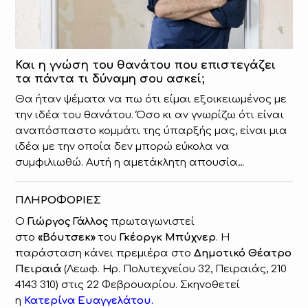
Και η γνώση του θανάτου που επιστεγάζει
τα πάντα τι δύναμη σου ασκεί;
Θα ήταν ψέματα να πω ότι είμαι εξοικειωμένος με
την ιδέα του θανάτου. Όσο κι αν γνωρίζω ότι είναι
αναπόσπαστο κομμάτι της ύπαρξής μας, είναι μια
ιδέα με την οποία δεν μπορώ εύκολα να
συμφιλιωθώ. Αυτή η αμετάκλητη απουσία…
ΠΛΗΡΟΦΟΡΙΕΣ
Ο
Γιώργος Γάλλος
πρωταγωνιστεί
στο
«Βόυτσεκ»
του
Γκέοργκ Μπύχνερ
. Η
παράσταση κάνει πρεμιέρα στο
Δημοτικό Θέατρο
Πειραιά
(Λεωφ. Ηρ. Πολυτεχνείου 32, Πειραιάς, 210
4143 310) στις 22 Φεβρουαρίου. Σκηνοθετεί
η
Κατερίνα Ευαγγελάτου.