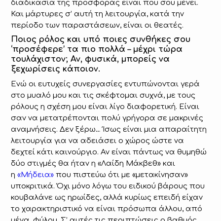
διαδικασία της προσφοράς είναι που σου μένει.
Και μάρτυρες σ’ αυτή τη λειτουργία, κατά την
περίοδο των παραστάσεων, είναι οι θεατές.
Ποιος ρόλος και υπό ποιες συνθήκες σου
‘προσέφερε’ τα πιο πολλά – μέχρι τώρα
τουλάχιστον; Αν, φυσικά, μπορείς να
ξεχωρίσεις κάποιον.
Ενώ οι ευτυχείς συνεργασίες εντυπώνονται γερά
στο μυαλό μου και τις σκέφτομαι συχνά, με τους
ρόλους η σχέση μου είναι λίγο διαφορετική. Είναι
σαν να μετατρέπονται πολύ γρήγορα σε μακρινές
αναμνήσεις. Δεν ξέρω… Ίσως είναι μια απαραίτητη
λειτουργία για να αδειάσει ο χώρος ώστε να
δεχτεί κάτι καινούργιο. Αν είναι πάντως να θυμηθώ
δύο στιγμές θα ήταν η «Λαίδη Μάκβεθ» και
η
«Μήδεια»
που πιστεύω ότι με «μετακίνησαν»
υποκριτικά. Όχι μόνο λόγω του ειδικού βάρους που
κουβαλάνε ως ηρωίδες, αλλά κυρίως επειδή είχαν
το χαρακτηριστικό να είναι πρόσωπα άλλου, από
μένα, φύλου. Σ’ αυτές τις περιπτώσεις ο βαθμός