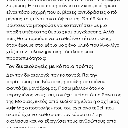
λύτρωση. Η καταπίεση πάνω στον κεντρικό ήρωα
είναι τόσο ισχυρή που οι βίαιες αντιδράσεις από
μέρους του, είναι αναπόφευκτες. Θα ήθελα ο
Βόυτσεκ να μπορούσε να «απαντήσει» με μια
πράξη υπέρτατης θυσίας και συγχώρεσης. Αλλά
πώς θα μπορούσε να σταθεί ένα τέτοιο τέλος,
όταν έχουμε στα χέρια μας ένα υλικό που λίγο-λίγο
χτίζει την – ολοκληρωτική – διάλυση μιας
προσωπικότητας;
Τον δικαιολογείς με κάποιο τρόπο;
Δεν τον δικαιολογώ· τον κατανοώ. Για την
περίπτωση του Βόυτσεκ, η πράξη του φόνου
φαντάζει μονόδρομος. Πόσω μάλλον όταν ο
ταραγμένος νους του, τον έχει πείσει ότι ο θάνατος
της Μαρίας, εκτός από εκδίκηση, είναι η αρχή μιας
«υψηλής αποστολής» που του έχει ανατεθεί, που
σκοπό έχει να καθαρίσει τον κόσμο απ’ την
ακολασία και να εξαγνίσει τους ανθρώπους από
τις αμαρτίες τους.