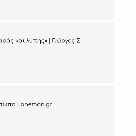
ράς και λύπης» | Γιώργος Σ.
όσωπο | oneman.gr