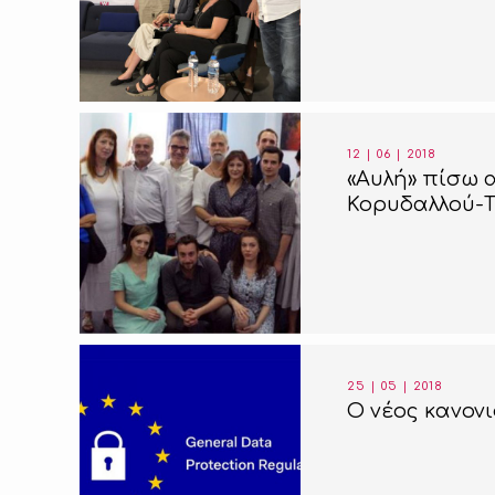
12 | 06 | 2018
«Αυλή» πίσω 
Κορυδαλλού-
25 | 05 | 2018
O νέος κανον