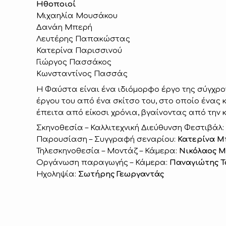
Ηθοποιοί
Μιχαηλία Μουσάκου
Δανάη Μπερή
Λευτέρης Παπακώστας
Κατερίνα Παρισσινού
Γιώργος Πασσάκος
Κωνσταντίνος Πασσάς
Η Φαύστα είναι ένα ιδιόμορφο έργο της σύγχρο
έργου του από ένα σκίτσο του, στο οποίο ένας 
έπειτα από είκοσι χρόνια, βγαίνοντας από την 
Σκηνοθεσία – Καλλιτεχνική Διεύθυνση Φεστιβάλ:
Παρουσίαση – Συγγραφή σεναρίου:
Κατερίνα Μ
Τηλεσκηνοθεσία – Μοντάζ – Κάμερα:
Νικόλαος Μ
Οργάνωση παραγωγής – Κάμερα:
Παναγιώτης Τ
Ηχοληψία:
Σωτήρης Γεωργαντάς