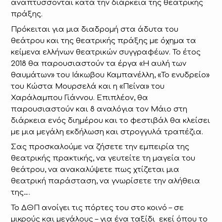
αναπτύσσονται κατά την διάρκεια της θεατρικής
πράξης.
Πρόκειται για μια διαδρομή στα άδυτα του
θεάτρου και της θεατρικής πράξης με όχημα τα
κείμενα ελλήνων θεατρικών συγγραφέων. Το έτος
2018 θα παρουσιαστούν τα έργα «Η αυλή των
θαυμάτων» του Ιάκωβου Καμπανέλλη, «Το ενυδρείο»
του Κώστα Μουρσελά και η «Πείνα» του
Χαράλαμπου Γιάννου. Επιπλέον, θα
παρουσιαστούν και 8 αναλόγια τον Μάιο στη
διάρκεια ενός διημέρου και το φεστιβάλ θα κλείσει
με μια μεγάλη εκδήλωση και στρογγυλά τραπέζια.
Σας προσκαλούμε να ζήσετε την εμπειρία της
θεατρικής πρακτικής, να γευτείτε τη μαγεία του
θεάτρου, να ανακαλύψετε πως χτίζεται μια
θεατρική παράσταση, να γνωρίσετε την αλήθεια
της….
Το ΔΘΠ ανοίγει τις πόρτες του στο κοινό – σε
μικρούς και μεγάλους – για ένα ταξίδι εκεί όπου το