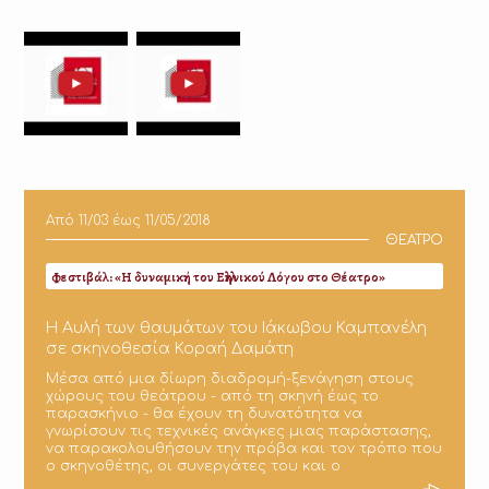
Από
11/03
έως
11/05/2018
ΘΕΑΤΡΟ
Φεστιβάλ: «Η δυναμική του Ελληνικού Λόγου στο Θέατρο»
Η Αυλή των θαυμάτων του Ιάκωβου Καμπανέλη
σε σκηνοθεσία Κοραή Δαμάτη
Μέσα από μια δίωρη διαδρομή-ξενάγηση στους
χώρους του θεάτρου - από τη σκηνή έως το
παρασκήνιο - θα έχουν τη δυνατότητα να
γνωρίσουν τις τεχνικές ανάγκες μιας παράστασης,
να παρακολουθήσουν την πρόβα και τον τρόπο που
ο σκηνοθέτης, οι συνεργάτες του και ο