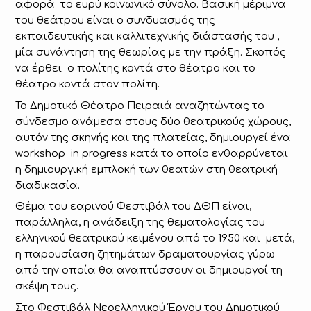
αφορά το ευρύ κοινωνικό σύνολο. Βασική μέριμνα
του θεάτρου είναι ο συνδυασμός της
εκπαιδευτικής και καλλιτεχνικής διάστασής του ,
μία συνάντηση της θεωρίας με την πράξη. Σκοπός
να έρθει ο πολίτης κοντά στο θέατρο και το
θέατρο κοντά στον πολίτη.
Το Δημοτικό Θέατρο Πειραιά αναζητώντας το
σύνδεσμο ανάμεσα στους δύο θεατρικούς χώρους,
αυτόν της σκηνής και της πλατείας, δημιουργεί ένα
workshop in progress κατά το οποίο ενθαρρύνεται
η δημιουργική εμπλοκή των θεατών στη θεατρική
διαδικασία.
Θέμα του εαρινού Φεστιβάλ του ΔΘΠ είναι,
παράλληλα, η ανάδειξη της θεματολογίας του
ελληνικού θεατρικού κειμένου από το 1950 και μετά,
η παρουσίαση ζητημάτων δραματουργίας γύρω
από την οποία θα αναπτύσσουν οι δημιουργοί τη
σκέψη τους.
Στο Φεστιβάλ Νεοελληνικού Έργου του Δημοτικού