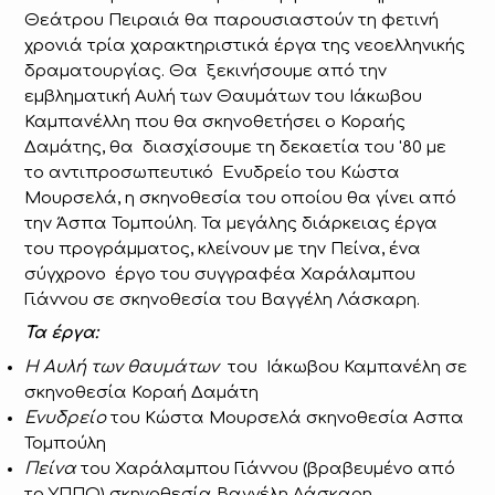
Θεάτρου Πειραιά θα παρουσιαστούν τη φετινή
χρονιά τρία χαρακτηριστικά έργα της νεοελληνικής
δραματουργίας. Θα ξεκινήσουμε από την
εμβληματική Αυλή των Θαυμάτων του Ιάκωβου
Καμπανέλλη που θα σκηνοθετήσει ο Κοραής
Δαμάτης, θα διασχίσουμε τη δεκαετία του '80 με
το αντιπροσωπευτικό Ενυδρείο του Κώστα
Μουρσελά, η σκηνοθεσία του οποίου θα γίνει από
την Άσπα Τομπούλη. Τα μεγάλης διάρκειας έργα
του προγράμματος, κλείνουν με την Πείνα, ένα
σύγχρονο έργο του συγγραφέα Χαράλαμπου
Γιάννου σε σκηνοθεσία του Βαγγέλη Λάσκαρη.
Τα έργα:
Η Αυλή των θαυμάτων
του Ιάκωβου Καμπανέλη σε
σκηνοθεσία Κοραή Δαμάτη
Ενυδρείο
του Κώστα Μουρσελά σκηνοθεσία Ασπα
Τομπούλη
Πείνα
του Χαράλαμπου Γιάννου (βραβευμένο από
το ΥΠΠΟ) σκηνοθεσία Βαγγέλη Λάσκαρη