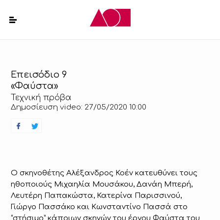
Επεισόδιο 9
«Φαύστα»
Τεχνική πρόβα
Δημοσίευση video: 27/05/2020 10:00
Ο σκηνοθέτης Αλέξανδρος Κοέν κατευθύνει τους
ηθοποιούς Μιχαηλία Μουσάκου, Δανάη Μπερή,
Λευτέρη Παπακώστα, Κατερίνα Παρισσινού,
Γιώργο Πασσάκο και Κωνσταντίνο Πασσά στο
“στήσιμο” κάποιων σκηνών του έργου Φαύστα του