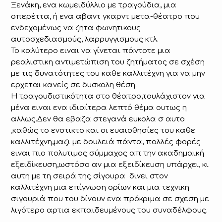
Ξενάκη, ενα κωμειδύλλιο με τραγούδια, μια
οπερέττα, ή ενα αβαντ γκαρντ μετα-θέατρο που
ενδεχομένως να ζητα φωνητικους
αυτοσχεδιασμούς, λαρρυγγισμους κτλ.
Το καλύτερο ειναι να γίνεται πάντοτε μια
ρεαλιστικη αντιμετώπιση του ζητήματος σε σχέση
με τις δυνατότητες του καθε καλλιτέχνη για να μην
ερχεται κανείς σε δυσκολη θέση.
Η τραγουδιστικότητα στο θέατρο,τουλάχιστον για
μένα ειναι ενα ιδιαίτερα λεπτό θέμα ουτως η
αλλως.Δεν θα εβαζα στεγανά ευκολα σ αυτο
,καθώς το ενστικτο και οι ευαισθησίες του καθε
καλλιτέχνη,μαζι με δουλειά πάντα, πολλές φορές
ειναι πιο πολυτιμος σύμμαχος απ την ακαδημαική
εξειδίκευση,ωστόσο αν μια εξειδίκευση υπάρχει, κι
αυτη με τη σειρά της σίγουρα δινει στον
καλλιτέχνη μια επίγνωση ορίων και μια τεχνικη
σιγουριά που του δίνουν ενα πρόκριμα σε σχεση με
λιγότερο αρτια εκπαιδευμένους του συναδέλφους.