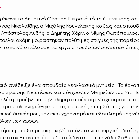
.
νή έκανε το Δημοτικό Θέατρο Πειραιά τόπο έμπνευσης και
ανος Νικολαΐδης, ο Μιχάλης Κουνελάκης, καθώς και σπουδα
ο Απόστολος Αυδής, ο Δημήτης Χόρν, ο Μίμης Φωτόπουλο
ολλοί ακόμη μοιράστηκαν πολύτιμες στιγμές της πορείας
 - το κοινό απόλαυσε τα έργα σπουδαίων συνθετών όπως
.
ά ανέδειξε ένα σπουδαίο νεοκλασικό μνημείο. Το έργο 
ναστήλωσης Νεωτέρων και σύγχρονων Μνημείων του Υπ. Πο
ρομελέτη προέβλεπε την πλήρη στερέωση ενίσχυση και απ
ιρίου ολοκληρώθηκε με τις στατικές επεμβάσεις για την
ικού διακόσμου, τον εκσυγχρονισμό και εξοπλισμό της ν
 όλων των χώρων.
ήσει μια εξαιρετική σκηνή, απόλυτα λειτουργική, ιδιαίτε
τες στην Ευρώπη, όπου διασώζονται – σε μεγάλο βαθμό – 