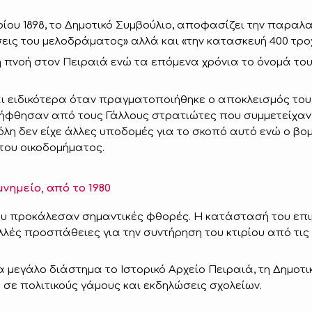
ωβρίου 1898, το Δημοτικό Συμβούλιο, αποφασίζει την παρα
ις του μελοδράματος» αλλά και «την κατασκευή 400 τρο
 πνοή στον Πειραιά ενώ τα επόμενα χρόνια το όνομά του 
ι ειδικότερα όταν πραγματοποιήθηκε ο αποκλεισμός του 
ήφθησαν από τους Γάλλους στρατιώτες που συμμετείχαν 
λη δεν είχε άλλες υποδομές για το σκοπό αυτό ενώ ο β
 του οικοδομήματος.
ημείο, από το 1980
ου προκάλεσαν σημαντικές φθορές. Η κατάστασή του επιβ
λές προσπάθειες για την συντήρηση του κτιρίου από τις 
 μεγάλο διάστημα το Ιστορικό Αρχείο Πειραιά, τη Δημοτ
υ σε πολιτικούς γάμους και εκδηλώσεις σχολείων.