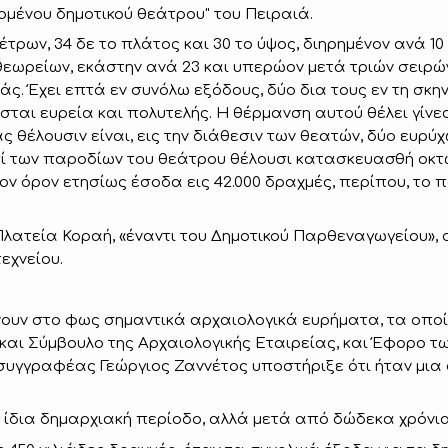
ομένου δημοτικού θεάτρου" του Πειραιά.
έτρων, 34 δε το πλάτος και 30 το ύψος, διηρημένον ανά 10
ς θεωρείων, εκάστην ανά 23 και υπερώον μετά τριών σει
άς. Έχει επτά εν συνόλω εξόδους, δύο δια τους εν τη σκην
 έσται ευρεία και πολυτελής. Η θέρμανση αυτού θέλει γί
ς θέλουσιν είναι, εις την διάθεσιν των θεατών, δύο ευρ
επί των παροδίων του θεάτρου θέλουσι κατασκευασθή οκτ
ον όρον ετησίως έσοδα εις 42.000 δραχμές, περίπου, το 
Πλατεία Κοραή, «έναντι του Δημοτικού Παρθεναγωγείου»,
εχνείου.
νουν στο φως σημαντικά αρχαιολογικά ευρήματα, τα οποία
ι Σύμβουλο της Αρχαιολογικής Εταιρείας, και Έφορο τω
συγγραφέας Γεώργιος Ζαννέτος υποστήριξε ότι ήταν μια 
 ίδια δημαρχιακή περίοδο, αλλά μετά από δώδεκα χρόνια,