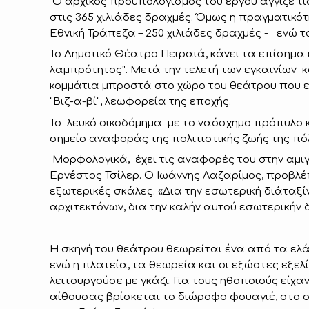
Ο αρχικός προϋπολογισμός του έργου άγγιζε τις
στις 365 χιλιάδες δραχμές. Όμως η πραγματικότ
Εθνική Τράπεζα – 250 χιλιάδες δραχμές - ενώ τ
Το Δημοτικό Θέατρο Πειραιά, κάνει τα επίσημα εγ
λαμπρότητος". Μετά την τελετή των εγκαινίων 
κομμάτια μπροστά στο χώρο του θεάτρου που εί
"Βιζ-α-βί", λεωφορεία της εποχής.
Το λευκό οικοδόμημα με το ναόσχημο πρόπυλο κα
σημείο αναφοράς της πολιτιστικής ζωής της πόλ
Μορφολογικά, έχει τις αναφορές του στην αμι
Ερνέστος Τσίλερ. Ο Ιωάννης Λαζαρίμος, προβλέπ
εξωτερικές σκάλες. «Δια την εσωτερική διάταξ
αρχιτεκτόνων, δια την καλήν αυτού εσωτερικήν δ
Η σκηνή του θεάτρου θεωρείται ένα από τα ελ
ενώ η πλατεία, τα θεωρεία και οι εξώστες εξε
λειτουργούσε με γκάζι. Για τους ηθοποιούς είχ
αίθουσας βρίσκεται το διώροφο φουαγιέ, στο 