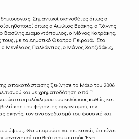
 δημιουργίας. Σημαντικοί σκηνοθέτες όπως ο
ίοι ηθοποιοί όπως ο Αιμίλιος Βεάκης, ο Γιάννης
ς,ο Βασίλης Διαμαντόπουλος, ο Μάνος Κατράκης,
 τους, με το Δημοτικό Θέατρο Πειραιά. Στο
 ο Μενέλαος Παλλάντιος, ο Μάνος Χατζιδάκις,
της αποκατάστασης ξεκίνησε το Μάιο του 2008
λιτισμού και με χρηματοδότηση από Γ’
οκατάσταση ολόκληρου του κελύφους καθώς και
 βελτίωση του φέροντος οργανισμού, την
έας σκηνής, τον ανασχεδιασμό του φουαγιέ και
ρου ύφους. Θα μπορούσε να πει κανείς ότι είναι
οι μηχανισμοί του θεάτρου μπαρόκ. Έχει