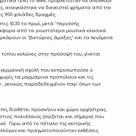
ημοτικά τέλη το 1884, προβλεπόταν να ανέλθουν
ος, αναγκάστηκε να δανειστεί χρήματα από την
ις 900 χιλιάδες δραχμές.
τις 10.30 το πρωί, μετά "περισσής
 διάφορα από τα γνωστότερα μουσικά κλασικά
κάρουν οι "βικτώριες άμαξες" και τα λεγόμενα
 τύπου κολώνες στην πρόσοψή του, γίνεται
η γερμανική σχολή που εκπροσωπούσε ο
, χωρίς τα μαρμάρινα προπύλαια και τις
ν , γενικώς παραδεδεγμένον παρ’ όλων των
πη, διαθέτει προσκήνιο και χώρο ορχήστρας
στιος πολυέλαιος (σώζεται και σήμερα) που
ικό. Γύρω από το πέταλο της κεντρικής
υλλόγων και πραγματοποιούνταν εκθέσεις