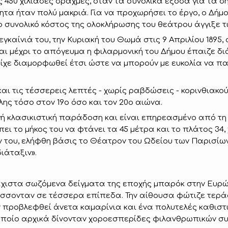
 450 χιλιάδες δραχμές, όταν τα συνολικά έξοδα για τα δ
ητα ήταν πολύ μακριά. Για να προχωρήσει το έργο, ο Δήμ
ο συνολικό κόστος της ολοκλήρωσης του θεάτρου άγγιξε τ
καίνιά του, την Κυριακή του Θωμά στις 9 Απριλίου 1895, σ
και μέχρι το απόγευμα η φιλαρμονική του Δήμου έπαιζε
χε διαμορφωθεί έτσι ώστε να μπορούν με ευκολία να παρ
ι τις τέσσερεις λεπτές - χωρίς ραβδώσεις - κορινθιακού
ης τόσο στον 19ο όσο και τον 20ο αιώνα.
γή κλασικιστική παράδοση και είναι επηρεασμένο από τ
ει το μήκος του να φτάνει τα 45 μέτρα και το πλάτος 34
ίν του, ελήφθη βάσις το Θέατρον του Ωδείου των Παρισίω
ιάταξιν».
άχιστα σωζόμενα δείγματα της εποχής μπαρόκ στην Ευρώ
λίσσονταν σε τέσσερα επίπεδα. Την αίθουσα φώτιζε τερά
αν προβλεφθεί άνετα καμαρίνια και ένα πολυτελές καθιστ
οποίο αρχικά δίνονταν χοροεσπερίδες φιλανθρωπικών σ