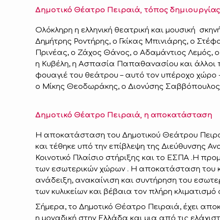
Δημοτικό Θέατρο Πειραιά, τόπος δημιουργίας
Ολόκληρη η ελληνική θεατρική και μουσική σκη
Δημήτρης Ροντήρης, ο Γκίκας Μπινιάρης, ο Στέφ
Πρινέας, ο Ζάχος Θάνος, ο Αδαμάντιος Λεμός, 
η Κυβέλη, η Ασπασία Παπαθανασίου και άλλοι π
φουαγιέ του θεάτρου – αυτό τον υπέροχο χώρο
ο Μίκης Θεοδωράκης, ο Διονύσης Σαββόπουλος
Δημοτικό Θέατρο Πειραιά, η αποκατάσταση
Η αποκατάσταση του Δημοτικού Θεάτρου Πειραι
και τέθηκε υπό την επίβλεψη της Διεύθυνσης Α
Κοινοτικό Πλαίσιο στήριξης και το ΕΣΠΑ .Η π
των εσωτερικών χώρων . Η αποκατάσταση του κτ
ανάδειξη, ανακαίνιση και συντήρηση του εσωτερ
των κυλικείων και βέβαια τον πλήρη κλιματισμό
Σήμερα, το Δημοτικό Θέατρο Πειραιά, έχει αποκτ
η μοναδική στην Ελλάδα και μια από τις ελάχισ