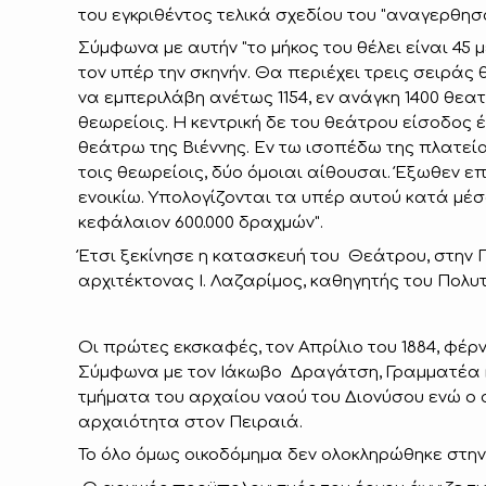
του εγκριθέντος τελικά σχεδίου του "αναγερθησ
Σύμφωνα με αυτήν "το μήκος του θέλει είναι 45 μ
τον υπέρ την σκηνήν. Θα περιέχει τρεις σειρά
να εμπεριλάβη ανέτως 1154, εν ανάγκη 1400 θεατ
θεωρείοις. Η κεντρική δε του θεάτρου είσοδος
θεάτρω της Βιέννης. Εν τω ισοπέδω της πλατεία
τοις θεωρείοις, δύο όμοιαι αίθουσαι. Έξωθεν 
ενοικίω. Υπολογίζονται τα υπέρ αυτού κατά μέσ
κεφάλαιον 600.000 δραχμών".
Έτσι ξεκίνησε η κατασκευή του Θεάτρου, στην 
αρχιτέκτονας Ι. Λαζαρίμος, καθηγητής του Πολυτ
Οι πρώτες εκσκαφές, τον Απρίλιο του 1884, φέρ
Σύμφωνα με τον Ιάκωβο Δραγάτση, Γραμματέα κα
τμήματα του αρχαίου ναού του Διονύσου ενώ ο 
αρχαιότητα στον Πειραιά.
Το όλο όμως οικοδόμημα δεν ολοκληρώθηκε στην