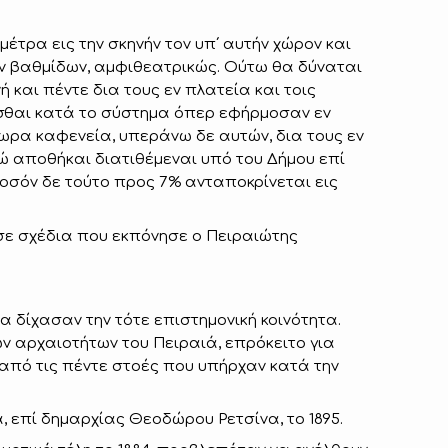
 μέτρα εις την σκηνήν τον υπ΄ αυτήν χώρον και
ρών βαθμίδων, αμφιθεατρικώς. Ούτω θα δύναται
ή και πέντε δια τους εν πλατεία και τοις
νεσθαι κατά το σύστημα όπερ εφήρμοσαν εν
ύχωρα καφενεία, υπεράνω δε αυτών, δια τους εν
ώ αποθήκαι διατιθέμεναι υπό του Δήμου επί
ποσόν δε τούτο προς 7% ανταποκρίνεται εις
 σε σχέδια που εκπόνησε ο Πειραιώτης
 δίχασαν την τότε επιστημονική κοινότητα.
ν αρχαιοτήτων του Πειραιά, επρόκειτο για
από τις πέντε στοές που υπήρχαν κατά την
 επί δημαρχίας Θεοδώρου Ρετσίνα, το 1895.