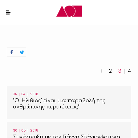
1
2
3
4
04 | 04 | 2018
"Ο 'Ηλίθιος' είναι μια παραβολή της
ανθρώπινης περιπέτειας"
30 | 03 | 2018
Συνέντευξη με τον Γιάννη Στάνκογλου για