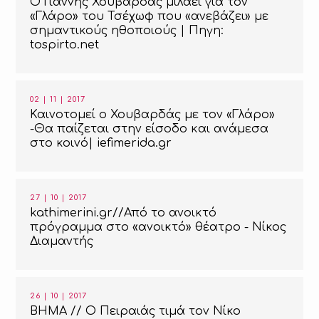
Ο Γιάννης Χουβαρδάς μιλάει για τον
«Γλάρο» του Τσέχωφ που «ανεβάζει» με
σημαντικούς ηθοποιούς | Πηγη:
tospirto.net
02 | 11 | 2017
Καινοτομεί ο Χουβαρδάς με τον «Γλάρο»
-Θα παίζεται στην είσοδο και ανάμεσα
στο κοινό| iefimerida.gr
27 | 10 | 2017
kathimerini.gr//Από το ανοικτό
πρόγραμμα στο «ανοικτό» θέατρο - Νίκος
Διαμαντής
26 | 10 | 2017
ΒΗΜΑ // Ο Πειραιάς τιμά τον Νίκο