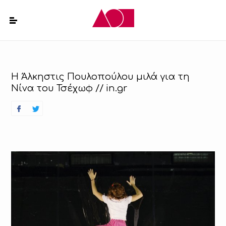
H Άλκηστις Πουλοπούλου μιλά για τη
Νίνα του Τσέχωφ // in.gr