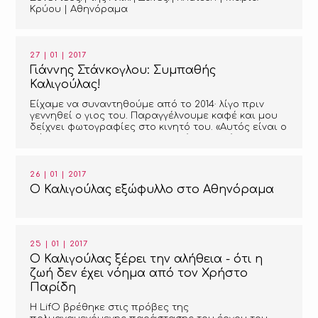
Κρύου | Αθηνόραμα
27 | 01 | 2017
Γιάννης Στάνκογλου: Συμπαθής
Καλιγούλας!
Είχαμε να συναντηθούμε από το 2014· λίγο πριν
γεννηθεί ο γιος του. Παραγγέλνουμε καφέ και μου
δείχνει φωτογραφίες στο κινητό του. «Αυτός είναι ο
Φίλιππος. Με ροκ σταρ δεν μοιάζει;» Γελάει.
Φωτίζεται το πρόσωπό του. Ευτυχής πατέρας. Ο
Φίλιππος είναι δυόμισι ετών. Και η Φοίβη επτά.
«Προσπαθώ να είμαι συνεχώς δίπλα στα παιδιά
26 | 01 | 2017
μου», λέει ο Γιάννης Στάνκογλου.
Ο Καλιγούλας εξώφυλλο στο Αθηνόραμα
25 | 01 | 2017
Ο Καλιγούλας ξέρει την αλήθεια - ότι η
ζωή δεν έχει νόημα από τον Χρήστο
Παρίδη
Η LifO βρέθηκε στις πρόβες της