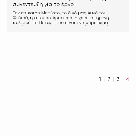
παράσταση στην Ιλειάνα Δημάδη.
συνέντευξη για το έργο
Τον επίκαιρο Μεφίστο, το δικό μας Αυγό του
Φιδιού, η απούσα Αριστερά, η χρεοκοπημένη
πολιτική, το Ποτάμι που είναι ένα σύμπτωμα
λαϊκίστικο, ο Υπουργός Πολιτισμού που δεν έχουμε,
η ντροπή που δεν δίνονται επιχορηγήσεις, τα
επόμενα σχέδια, τα πατώματα που κυλίστηκε για
τον έρωτα και οι αποδράσεις στην Ασία. Ο Νίκος
Μαστοράκης που θεωρείται και είναι, ο πιο
χαρισματικός σκηνοθέτης της γενιάς του κι είναι
αυτός που έκανε το καλύτερο ποδαρικό στην
πρεμιέρα του onlytheater, μας παραχώρησε μια
αποκλειστική συνέντευξη στην οποία μιλάει για
όλα, άλλοτε οργισμένος και άλλοτε τρυφερός!
1
2
3
4