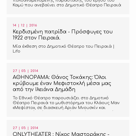
πολυαναμενόμενης παράστασης του έργου του
Καμύ που ανεβαίνει στο Δημοτικό Θέατρο Πειραιά
και μίλησε με τους συντελεστές της.
14 | 12 | 2016
Κερδισμένη πατρίδα - Πρόσφυγες του
1922 στον Πειραιά.
Μία έκθεση στο Δημοτικό Θέατρο του Πειραιά |
Lifo
27 | 05 | 2014
ΑΘΗΝΟΡΑΜΑ: Θάνος Τοκάκης: Όλοι
κρύβουμε έναν Μεφιστοκλή μέσα μας
από την Ιλειάνα Δημάδη
Το Εθνικό Θέατρο παρουσιάζει στο Δημοτικό
Θέατρο Πειραιά το μυθιστόρημα του Κλάους Μαν
«Μεφίστο», σε διασκευή Αριάν Μνουσκίν και
σκηνοθεσία Νίκου Μαστοράκη, ενώ τον κεντρικό
ρόλο του ματαιόδοξου ηθοποιού που
συνεργάζεται με τους ναζί κρατάει ο βραβευμένος
Θάνος Τοκάκης, ο οποίος λίγο πριν από την
27 | 05 | 2014
πρεμιέρα της 28ης Μαΐου μιλάει για την
ONLYTHEATER : Νίκος Μαστοράκης -