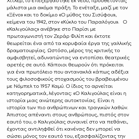
Χίτλερ, το επεξεργάστηκε εκ νέου, προσθέτοντάς
μάλιστα μια ακόμα πράξη. Το ενέταξε, μαζί με τον
«Ξένο» και το δοκίμιο «Ο μύθος του Σισύφου»,
κείμενα του 1942, στον «Κύκλο του Παραλόγου». Ο
«Καλιγούλας» ανέβηκε στο Παρίσι με
πρωταγωνιστή τον Ζεράρ Φιλίπ και έκτοτε
θεωρείται ένα από τα κορυφαία έργα της γαλλικής
δραματουργίας. Ωστόσο, μέρος της κριτικής το
αμφισβητεί, αδυνατώντας να εντοπίσει θεατρικές
αρετές σε αυτό. Κάποιοι θεωρούν ότι πρόκειται
για ένα πρωτόλειο που αντανακλά κάπως αδέξια
τους φιλοσοφικούς στοχασμούς του βραβευμένου
με Νόμπελ τo 1957 Καμύ. Ο ίδιος το αρνείται
κατηγορηματικά, λέγοντας: «Ο Καλιγούλας είναι η
ιστορία μιας ανώτερης αυτοκτονίας. Είναι η
ιστορία των πιο ανθρώπινων και τραγικών λαθών.
Άπιστος απέναντι στους ανθρώπους, πιστός στον
εαυτό του, ο Καλιγούλας συναινεί στο να πεθάνει,
έχοντας αντιληφθεί ότι κανένας δεν μπορεί να
σώσει μόνος τον εαυτό του, εξασφαλίζοντας την