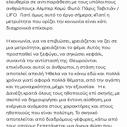
ελευθερία σε αντιπαράθεση με τους υπόλοιπους
ανθρώπους». Αλμπερ Καμύ. Φωτό: Πάρις Ταβιτιάν /
LIFO Γιατί όμως αυτό το έργο σήμερα; «Γιατί η
μετριότητα που ορίζει την κοινωνία είναι κάτι
διαχρονικά επίκαιρο.
Η κοινωνία, για να επιβιώσει, χρειάζεται να ζει σε
μια μετριότητα, χρειάζεται το ψέμα. Αυτός που
προσπαθεί να ξεφύγει, να σηκώσει κεφάλι,
συναντά την αντίστασή της. Θεωρούνται
επικίνδυνοι αυτοί οι άνθρωποι, η στάση τους
αποτελεί απειλή. Ήθελα να το κάνω εδώ και πολλά
χρόνια γιατί αφορά πολλά θέματα, από την αγάπη
και τη μοναχικότητα, μέχρι την εξουσία». Η κ.
Δανέζη κρατά όλους τους ηθοποιούς επί σκηνής, με
σκοπό να δημιουργήσει μια έντονη αίσθηση, μια
ενέργεια ανάμεσα στους χαρακτήρες και στους
ηθοποιούς που είναι πολύτιμη. Το σκηνικό
αποτελείται από διαδρόμους-γέφυρες, κάτω από
τους οποίους ξεπετάγεται μια άγρια φύση που