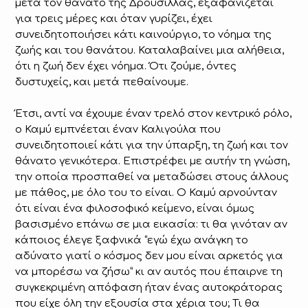
μετά τον θάνατο της Δρουσίλλας, εξαφανίζεται
για τρεις μέρες και όταν γυρίζει, έχει
συνειδητοποιήσει κάτι καινούργιο, το νόημα της
ζωής και του θανάτου. Καταλαβαίνει μια αλήθεια,
ότι η ζωή δεν έχει νόημα. Ότι ζούμε, όντες
δυστυχείς, και μετά πεθαίνουμε.
Έτσι, αντί να έχουμε έναν τρελό στον κεντρικό ρόλο,
ο Καμύ εμπνέεται έναν Καλιγούλα που
συνειδητοποιεί κάτι για την ύπαρξη, τη ζωή και τον
θάνατο γενικότερα. Επιστρέφει με αυτήν τη γνώση,
την οποία προσπαθεί να μεταδώσει στους άλλους
με πάθος, με όλο του το είναι. Ο Καμύ αρνούνταν
ότι είναι ένα φιλοσοφικό κείμενο, είναι όμως
βασισμένο επάνω σε μια εικασία: τι θα γινόταν αν
κάποιος έλεγε ξαφνικά “εγώ έχω ανάγκη το
αδύνατο γιατί ο κόσμος δεν μου είναι αρκετός για
να μπορέσω να ζήσω” κι αν αυτός που έπαιρνε τη
συγκεκριμένη απόφαση ήταν ένας αυτοκράτορας
που είχε όλη την εξουσία στα χέρια του; Τι θα