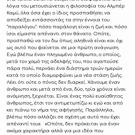
λόγια του μετουσιώνεται η φιλοσοφία του Αλμπέρ
Καμύ, όλα όσα έχει ο ίδιος προσπαθήσει να
αποδείξει εντάσσοντάς τα στην έννοια του
“παραλόγου”: πόσο παράλογη είναι η ζωή και πόσο
ίσοι είμαστε απέναντι στον θάνατο. Οπότε,
προσπαθώ να τον δω όπως αληθινά είναι και όχι
ως αυτό που φαίνεται σε μια πρώτη ανάγνωση.
Εγώ βλέπω έναν πληγωμένο άνθρωπο, ο οποίος,
μετά τον χαμό της αδελφής του, που αγαπούσε
πάρα πολύ, περνάει ένα διάστημα τριών ημερών
κατά το οποίο διαμορφώνει μια νέα στάση ζωής.
Λέει ότι ούτε ο πόνος δεν διαρκεί. Χάνουμε έναν
άνθρωπο και μετά από ένα, δύο, τρία χρόνια είναι
ανάμνηση, ξεχνιέται. Είναι ένας πολύ ευαίσθητος
άνθρωπος, έτσι τον αντιμετωπίζω κι εγώ και από
κει πιάνω το νήμα της αφήγησής. Παράλληλα,
βλέπω πόσο αλλάζει σε σχέση με αυτό που έχει
απέναντί του». «Οπότε, δεν πρόκειται για έναν
ακόμα χαρακτήρα αλλά για μια ιδέα που