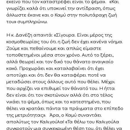
εκείνο που τον καταστρέφει είναι το ψέμα». «Και
γνωρίζει καλά ότι υποκινεί την αντίδραση, όπως
άλλωστε έκανε και ο Καμύ στην πολυτάραχη ζωή
του» συμπληρώνω.
Η κ. Δανέζη απαντά: «Σίγουρα. Είναι μέρος της
κοσμοθεωρίας του ότι η ζωή δεν έχει κανένα νόημα.
Ζούμε και πεθαίνουμε και απλώς είμαστε
τοποθετημένοι μέσα στον χρόνο. Αυτό το ξέρει,
αλλά θεωρεί και τον δικό του θάνατο αναγκαίο
κακό. Προχωράει και καταλαβαίνει ότι έχει
αποτύχει και ότι δεν θα καταφέρει ποτέ να
μεταδώσει στους άλλους αυτό που θέλει. Μέχρι
που αρχίζει να επιθυμεί τον θάνατό του. Η ήττα
δεν είναι ότι τον σκοτώνουν αλλά ότι στο τέλος
νικάει το ψέμα, όπως και το κατεστημένο, που
θέλει να κρατάει πάντα τα πράγματα στο επίπεδο
της μετριότητας». Άρα, ο Καμύ συναντάει
απολύτως τον Καλιγούλα! «Τα θέλω του Καλιγούλα
συγκροτούν μια συγκεκριμένη θέση του, ότι θέλει να