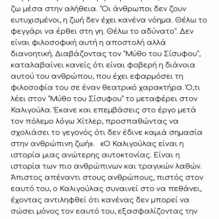
ζω μέσα στην αλήθεια. “Οι άνθρωποι δεν ζουν
ευτυχισμένοι, η ζωή δεν έχει κανένα νόημα. Θέλω το
φεγγάρι να έρθει στη γη. Θέλω το αδύνατο”. Δεν
είναι φιλοσοφική αυτή η αποστολή αλλά
διανοητική. Διαβάζοντας τον “Μύθο του Σίσυφου”,
καταλαβαίνει κανείς ότι είναι φοβερή η διάνοια
αυτού του ανθρώπου, που έχει εφαρμόσει τη
φιλοσοφία του σε έναν θεατρικό χαρακτήρα. Ό,τι
λέει στον “Μύθο του Σίσυφου” το μεταφέρει στον
Καλιγούλα. Έκανε και επεμβάσεις στο έργο μετά
τον πόλεμο λόγω Χίτλερ, προσπαθώντας να
σχολιάσει το γεγονός ότι δεν έδινε καμιά σημασία
στην ανθρώπινη ζωή». «Ο Καλιγούλας είναι η
ιστορία μιας ανώτερης αυτοκτονίας. Είναι η
ιστορία των πιο ανθρώπινων και τραγικών λαθών.
Άπιστος απέναντι στους ανθρώπους, πιστός στον
εαυτό του, ο Καλιγούλας συναινεί στο να πεθάνει,
έχοντας αντιληφθεί ότι κανένας δεν μπορεί να
σώσει μόνος τον εαυτό του, εξασφαλίζοντας την