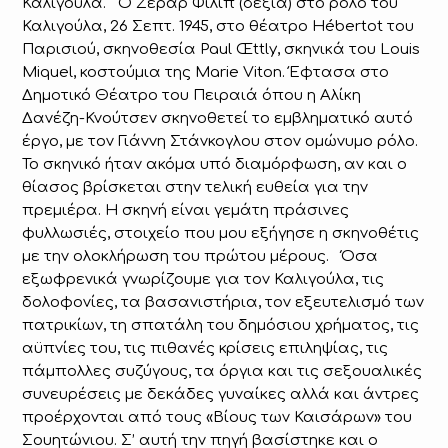
Καλιγούλα. O Zεράρ Φιλίπ (δεξιά) στο ρόλο του
Καλιγούλα, 26 Σεπτ. 1945, στο θέατρο Hébertot του
Παρισιού, σκηνοθεσία Paul Œttly, σκηνικά του Louis
Miquel, κοστούμια της Marie Viton. Έφτασα στο
Δημοτικό Θέατρο του Πειραιά όπου η Αλίκη
Δανέζη-Κνούτσεν σκηνοθετεί το εμβληματικό αυτό
έργο, με τον Γιάννη Στάνκογλου στον ομώνυμο ρόλο.
Το σκηνικό ήταν ακόμα υπό διαμόρφωση, αν και ο
θίασος βρίσκεται στην τελική ευθεία για την
πρεμιέρα. Η σκηνή είναι γεμάτη πράσινες
φυλλωσιές, στοιχείο που μου εξήγησε η σκηνοθέτις
με την ολοκλήρωση του πρώτου μέρους. Όσα
εξωφρενικά γνωρίζουμε για τον Καλιγούλα, τις
δολοφονίες, τα βασανιστήρια, τον εξευτελισμό των
πατρικίων, τη σπατάλη του δημόσιου χρήματος, τις
αϋπνίες του, τις πιθανές κρίσεις επιληψίας, τις
πάμπολλες συζύγους, τα όργια και τις σεξουαλικές
συνευρέσεις με δεκάδες γυναίκες αλλά και άντρες
προέρχονται από τους «Βίους των Καισάρων» του
Σουητώνιου. Σ’ αυτή την πηγή βασίστηκε και ο