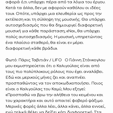
αφορά ό,τι υπάρχει πέρα από τα λόγια του έργου.
Κατά τα άλλα, δεν με αφορούν καθόλου οι ιδέες
του». Οπότε, υπάρχει μια ελευθερία ως προς την
εκτέλεση και τη σύλληψη της μουσικής. Θα υπάρχει
αυτοσχεδιασμός που θα δημιουργεί διαφορετική
μουσική για κάθε παράσταση; «Ναι, θα υπάρχει
πολύς αυτοσχεδιασμός. Η μουσική, υπηρετώντας
ένα πλαίσιο σταθερό, θα είναι εν μέρει
διαφορετική κάθε βράδυ».
Φωτό: Πάρις Ταβιτιάν / LIFO Ο Γιάννη Στάνκογλου
μου εκμυστηρεύεται ότι ο Καλιγούλας είναι από
τους πιο πολύπλοκους ρόλους που έχει αναλάβει.
Εδώ και μερικούς μήνες ζει και αναπνέει
προσπαθώντας να τον αποκωδικοποιήσει. Ποιος
είναι ο Καλιγούλας του Καμύ; Μου εξηγεί:
«Προσπαθώ να βρω την αλήθεια του κειμένου και
του χαρακτήρα και αυτό απαιτεί φοβερό ψάξιμο.
Μερικές φορές άλλα λέει, άλλα κάνει, άλλα εννοεί,
ενώ τελικά θέλει να δείξει κάτι διαφορετικό. Στα