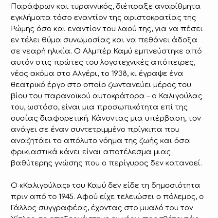
Παράφρων και τυραννικός, διέπραξε αναρίθμητα
εγκλήματα τόσο εναντίον της αριστοκρατίας της
Ρώμης όσο και εναντίον του λαού της, για να πέσει
εν τέλει θύμα συνωμοσίας και να πεθάνει άδοξα
σε νεαρή ηλικία. Ο Αλμπέρ Καμύ εμπνεύστηκε από
αυτόν στις πρώτες του λογοτεχνικές απόπειρες,
νέος ακόμα στο Αλγέρι, το 1938, κι έγραψε ένα
θεατρικό έργο στο οποίο ζωντανεύει μέρος του
βίου του παρανοϊκού αυτοκράτορα – ο Καλιγούλας
του, ωστόσο, είναι μια προσωπικότητα επί της
ουσίας διαφορετική. Κάνοντας μια υπέρβαση, τον
ανάγει σε έναν συντετριμμένο πρίγκιπα που
αναζητάει το απόλυτο νόημα της ζωής και όσα
φρικιαστικά κάνει είναι αποτέλεσμα μιας
βαθύτερης γνώσης που ο περίγυρος δεν κατανοεί.
Ο «Καλιγούλας» του Καμύ δεν είδε τη δημοσιότητα
πριν από το 1945. Αφού είχε τελειώσει ο πόλεμος, ο
Γάλλος συγγραφέας, έχοντας στο μυαλό του τον