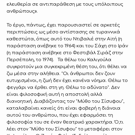
ελευθερία σε αντιπαράθεση με τους υπόλοιπους
ανθρώπους».
Το έργο, πάντως, έχει παρουσιαστεί σε αρκετές
περιπτώσεις ως μέσο αντίστασης σε τυραννικά
καθεστώτα, όπως αυτό του Ντιβαλιέ στην Αϊτή (η
παράσταση ανέβηκε το 1964) και του Σάχη στο Ιράν
(η παράσταση ανέβηκε στο Φεστιβάλ Σιράζ στην
Περσέπολη, το 1974). Τα θέλω του Καλιγούλα
συγκροτούν μια συγκεκριμένη θέση του, ότι θέλει να
ζω μέσα στην αλήθεια. "Οι άνθρωποι δεν ζουν
ευτυχισμένοι, η ζωή δεν έχει κανένα νόημα. Θέλω το
φεγγάρι να έρθει στη γη. Θέλω το αδύνατο". Δεν
είναι φιλοσοφική αυτή η αποστολή αλλά
διανοητική. Διαβάζοντας τον "Μύθο του Σίσυφου",
καταλαβαίνει κανείς ότι είναι φοβερή η διάνοια
αυτού του ανθρώπου, που έχει εφαρμόσει τη
φιλοσοφία του σε έναν θεατρικό χαρακτήρα. Ό,τι
λέει στον "Μύθο του Σίσυφου" το μεταφέρει στον