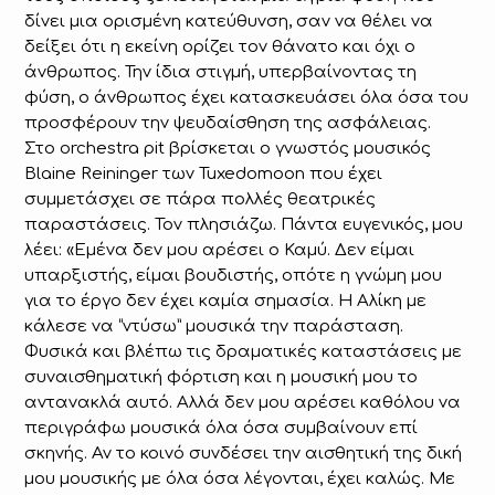
δίνει μια ορισμένη κατεύθυνση, σαν να θέλει να
δείξει ότι η εκείνη ορίζει τον θάνατο και όχι ο
άνθρωπος. Την ίδια στιγμή, υπερβαίνοντας τη
φύση, ο άνθρωπος έχει κατασκευάσει όλα όσα του
προσφέρουν την ψευδαίσθηση της ασφάλειας.
Στο orchestra pit βρίσκεται ο γνωστός μουσικός
Blaine Reininger των Tuxedomoon που έχει
συμμετάσχει σε πάρα πολλές θεατρικές
παραστάσεις. Τον πλησιάζω. Πάντα ευγενικός, μου
λέει: «Εμένα δεν μου αρέσει ο Καμύ. Δεν είμαι
υπαρξιστής, είμαι βουδιστής, οπότε η γνώμη μου
για το έργο δεν έχει καμία σημασία. Η Αλίκη με
κάλεσε να “ντύσω” μουσικά την παράσταση.
Φυσικά και βλέπω τις δραματικές καταστάσεις με
συναισθηματική φόρτιση και η μουσική μου το
αντανακλά αυτό. Αλλά δεν μου αρέσει καθόλου να
περιγράφω μουσικά όλα όσα συμβαίνουν επί
σκηνής. Αν το κοινό συνδέσει την αισθητική της δική
μου μουσικής με όλα όσα λέγονται, έχει καλώς. Με