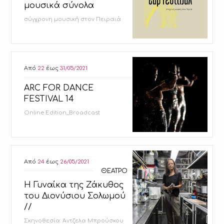
μουσικά σύνολα
σύγχρονη μουσική στον Πειραιά
Από
22
έως
31/05/2021
ARC FOR DANCE
FESTIVAL 14
Online Edition_Broadcast
Από
24
έως
26/05/2021
ΘΕΑΤΡΟ
Η Γυναίκα της Ζάκυθος
του Διονύσιου Σολωμού
//
Σκηνοθεσία: Άντζελα Μπρούσκου