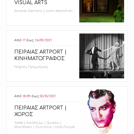
VISUAL ARTS
Andres Serrano | John Akomfrah
Από
17
έως
26/09/2021
ΠΕΙΡΑΙΑΣ ARTPORT |
ΚΙΝΗΜΑΤΟΓΡΑΦΟΣ
Νύχτες Πρεμιέρας
Από
18/09
έως
03/10/2021
ΠΕΙΡΑΙΑΣ ARTPORT |
ΧΟΡΟΣ
Swell | Απόλλυµι | Qualia |
Manifesto | Ουτοπία | Holy Purple