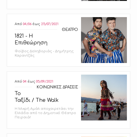
Από
04/06
έως
25/07/2021
ΘΕΑΤΡΟ
1821 - Η
Επιθεώρηση
Φοίβος Δεληβοριάς - Δημήτρης
Καραντζάς
Από
04
έως
05/09/2021
ΚΟΙΝΩΝΙΚΕΣ ΔΡΑΣΕΙΣ
Το
Ταξίδι / The Walk
H Μικρή Αμάλ αποχαιρετάει την
Ελλάδα από το Δημοτικό Θέατρο
Πειραιά!