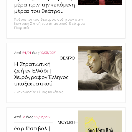
μέρα πριν την «επόμενη
μέρα» του θεάτρου
Άνθρωποι του θεάτρου συζητούν στην
Κεντρική Σκηνή του Δημοτικού Θεάτρου
Πειραιά
Από
24/04
έως
10/05/2021
ΘΕΑΤΡΟ
Η Στρατιωτική
ζωή εν Ελλάδι |
Χειρόγραφον Έλληνος
υπαξιωματικού
Σκηνοθεσία: Σίμος Κακάλας
Από
13
έως
22/05/2021
ΜΟΥΣΙΚΗ
éαρ fέστιβαλ |