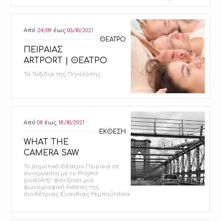
Από
24/09
έως
03/10/2021
ΘΕΑΤΡΟ
ΠΕΙΡΑΙΑΣ
ARTPORT | ΘΕΑΤΡΟ
Τα Ταξίδια της Πηνελόπης
Από
08
έως
18/10/2021
ΕΚΘΕΣΗ
WHAT THE
CAMERA SAW
Το Δημοτικό Θέατρο Πειραιά σε
συνεργασία με το Project
{Just/Art}* φιλοξενεί μια
φωτογραφική έκθεση της
συνθέτριας Ευανθίας Ρεμπούτσικα