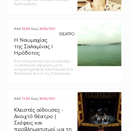
Αρκουμανέα
Από
06/04
έως
30/06/2021
ΘΕΑΤΡΟ
H Ναυμαχίας
της Σαλαμίνας Ι
Ηρόδοτος
Ένα ντοκιμαντέρ που συνδυάζει
τη θεατρική αφήγηση με τo
κινηματογραφικό οδοιπορικό στα
θαλάσσια στενά της Σαλαμίνας
Από
12/04
έως
30/06/2021
Κλειστές αίθουσες -
Ανοιχτό θέατρο |
Σκέψεις και
προβληματισμοί για τη