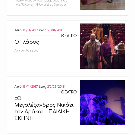
ΠαΡΑΜύθιΑ για μιΚρούς και
ΜεΓάλοΥς - Φίλια Δενδρινού
Από
15/11/2017
έως
21/01/2018
ΘΕΑΤΡΟ
Ο Γλάρος
Αντόν Τσέχοφ
Από
19/11/2017
έως
25/02/2018
ΘΕΑΤΡΟ
«Ο
Μεγαλέξανδρος Νικάει
τον Δράκο» - ΠΑΙΔΙΚΗ
ΣΚΗΝΗ