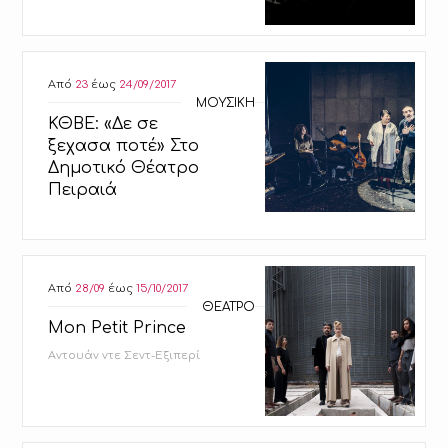
Από
23
έως
24/09/2017
ΜΟΥΣΙΚΗ
ΚΘΒΕ: «Δε σε
ξεχασα ποτέ» Στο
Δημοτικό Θέατρο
Πειραιά
Από
28/09
έως
15/10/2017
ΘΕΑΤΡΟ
Mon Petit Prince
Αντουάν ντε Σεντ-Εξιπερί