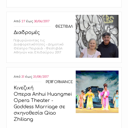
Από
27
έως
30/06/2017
ΦΕΣΤΙΒΑΛ
Διαδρομές
Γεφυρώνοντας τις
Διαφορετικότητες – Δημοτικό
Θέατρο Πειραιά - Φεστιβάλ
Αθηνών και Επιδαύρου 2017
Από
31
έως
31/08/2017
PERFORMANCE
Κινεζική
Οπερα Anhui Huangmei
Opera Theater -
Goddess Marriage σε
σκηνοθεσία Qiao
Zhiliang