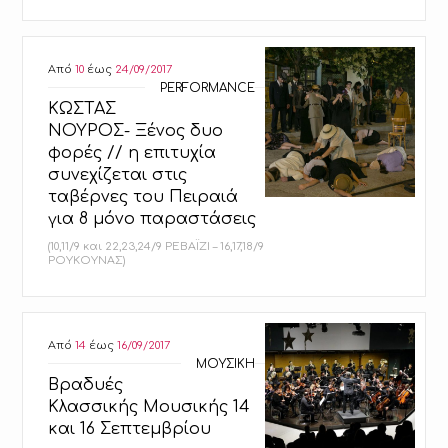
Από
10
έως
24/09/2017
PERFORMANCE
ΚΩΣΤΑΣ
ΝΟΥΡΟΣ- Ξένος δυο
φορές // η επιτυχία
συνεχίζεται στις
ταβέρνες του Πειραιά
για 8 μόνο παραστάσεις
(10,11/9 και 22,23,24/9 ΡΕΒΑΪΖΙ – 16,17,18/9
ΡΟΥΚΟΥΝΑΣ)
Από
14
έως
16/09/2017
ΜΟΥΣΙΚΗ
Βραδυές
Κλασσικής Μουσικής 14
και 16 Σεπτεμβρίου