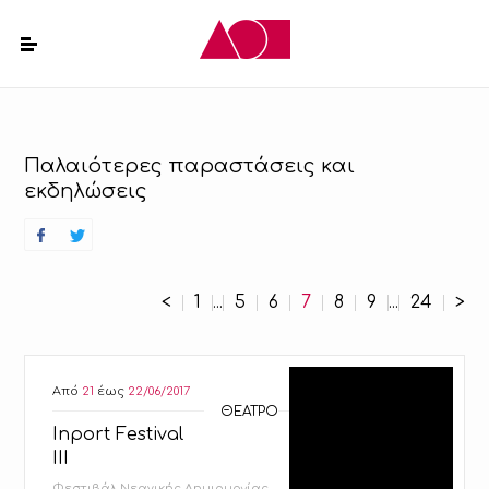
Παλαιότερες παραστάσεις και
εκδηλώσεις
<
1
5
6
7
8
9
24
>
...
...
Από
21
έως
22/06/2017
ΘΕΑΤΡΟ
Inport Festival
III
Φεστιβάλ Νεανικής Δημιουργίας