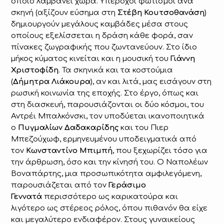
οποίο λαμβάνει χώρα. Υπέροχοι φωτισμοί ανά
σκηνή (αξίζουν εύσημα στη
Στέβη Κουτσοθανάση
)
δημιουργούν μεγάλους καμβάδες μέσα στους
οποίους εξελίσσεται η δράση κάθε φορά, σαν
πίνακες ζωγραφικής που ζωντανεύουν. Στο ίδιο
μήκος κύματος κινείται και η μουσική του
Γιάννη
Χριστοφίδη
. Τα σκηνικά και τα κοστούμια
(
Δήμητρα Λιάκουρα
), αν και λιτά, μας εισάγουν στη
ρωσική κοινωνία της εποχής. Στο έργο, όπως και
στη διασκευή, παρουσιάζονται οι δύο κόσμοι, του
Αντρέι Μπαλκόνσκι, τον υποδύεται ικανοποιητικά
ο
Πυγμαλίων Δαδακαρίδης
και του Πιερ
Μπεζούχωφ, ερμηνευμένου υποδειγματικά από
τον
Κωνσταντίνο Μπιμπή
, που ξεχωρίζει τόσο για
την άρθρωση, όσο και την κίνησή του. Ο Ναπολέων
Βοναπάρτης, μια προσωπικότητα αμφιλεγόμενη,
παρουσιάζεται από τον
Γεράσιμο
Γεννατά
περισσότερο ως καρικατούρα και
λιγότερο ως στέρεος ρόλος, όπου πιθανόν θα είχε
και μεγαλύτερο ενδιαφέρον. Στους γυναικείους