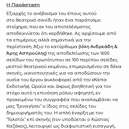
Η Παράσταση
Εξαρχής το ανέβασμα του έπους αυτού
στο θεατρικό σανίδι ήταν ένα παράτολμο
στοίχημα, που εκ του αποτελέσματος
αποδεικνύεται ότι κερδήθηκε. Ας αρχίσουμε από
τα επιμέρους αλλά σημαντικά για την
περίσταση: Άξιο το κατόρθωμα
(Ιόλη Ανδρεάδη &
Άρης Ασπρούλης)
της αποδελτίωσης των 1600
σελίδων του πρωτότυπου σε 100 περίπου σελίδες
μεστού θεατρικού κειμένου, επιμερισμένου σε δέκα
σκηνές, ικανοποιητικές για να αποδώσουν την
ουσία του έργου (κυκλοφορεί από την «Κάπα
Εκδοτική»). Ωραία και άκρως βοηθητική για τον
στόχο αυτό η επινόηση ρόλου αφηγητή, εν
προκειμένω του συγγραφέα που αναλαμβάνει να
μας “ξεναγήσει” ο ίδιος στις σελίδες του
δημιουργήματός του. Η απλή έναρξη με τον
“Τολστόι” επί σκηνής (τον υποδύεται ο Κώστας
Καζάκος), λειτουργεί ως διαφωτιστική εισαγωγή,