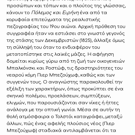
προσώπων και τόπων και ο πλούτος της γλώσσας,
κάνουν το
Πόλεμος και Ειρήνη
ένα από τα
κορυφαία επιτεύγματα της ρεαλιστικής
πεζογραφίας του 19ου αιώνα. Αρχική πρόθεση του
συγγραφέα ήταν να εστιάσει στο γνωστό γεγονός
της στάσης των Δεκεμβριστών (1825), άλλαξε όμως
τη σύλληψή του όταν το ενδιαφέρον του
μετατοπίστηκε στις λαϊκές μάζες. Η αφήγηση
δομείται κυρίως γύρω από τη ζωή των οικογενειών
Μπαλκόνσκι και Ροστώφ, τις δραστηριότητες του
νεαρού κόμη Πιερ Μπεζούχωφ, καθώς και των
συγγενών τους. Ο αναγνώστης παρακολουθεί την
εξέλιξη των χαρακτήρων, όπως προκύπτει σε ένα
σκηνικό πολέμου, προελάσεων, συμπτύξεων,
ελιγμών, που παρουσιάζονται σαν νίκες ή ήττες
ανάλογα με την οπτική γωνία. Μέσα σε αυτήν τη
θολή ατμόσφαιρα ο Τολστόι καταγράφει, μεταξύ
άλλων, πώς ένας αφελής πλούσιος νέος (Πιερ
Μπεζούχωφ) σταδιακά αντιλαμβάνεται ότι τα