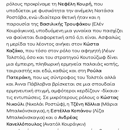
ρόλους προκρίναμε τη
Νεφέλη Κουρή,
που
υποδύεται με φυσικότητα την ανέμελη Νατάσα
Ροστόβα, ενώ ιδιαίτερα θετική ήταν και η
παρουσία της
Βασιλικής Τρουφάκου
(Ελέν
Κουράγκινα), υποδυόμενη μια γυναίκα που πασχίζει
να φαίνεται διαφορετική από ό,τι είναι. Ασφαλώς
η μερίδα του λέοντος ανήκει στον
Κώστα
Καζάκο,
που τόσο στον ρόλο του αφηγητή (Λέων
Τολστόι), όσο και του στρατηγού Κουτούζωφ δίνει
μια έμπειρη, πληθωρική ερμηνεία παλαιάς κοπής,
ταιριαστής και εδώ, καθώς και στη
Ρούλα
Πατεράκη,
που ως σύντροφος του Τολστόι αλλά
και Άννα Πάβλοβνα βρίσκεται σε μια σπουδαία
ερμηνευτική στιγμή, αμφότεροι κερδίζουν -δίκαια-
τις εντυπώσεις. Σε μικρότερους ρόλους ο
Κώστας
Νικούλι
(Νικολάι Ροστώφ), η
Τζένη Κόλλια
(Μάρια
Μπαλκόνσκαγια), η
Εστέλλα Κοπάνου
(Λίζα
Μπαλκόνσκαγια) και ο
Ανδρέας
Κανελλόπουλος
(Ανατόλ Κουράγκιν)