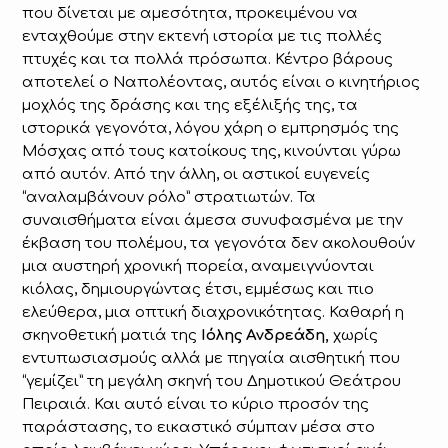
που δίνεται με αμεσότητα, προκειμένου να
ενταχθούμε στην εκτενή ιστορία με τις πολλές
πτυχές και τα πολλά πρόσωπα. Κέντρο βάρους
αποτελεί ο Ναπολέοντας, αυτός είναι ο κινητήριος
μοχλός της δράσης και της εξέλιξής της, τα
ιστορικά γεγονότα, λόγου χάρη ο εμπρησμός της
Μόσχας από τους κατοίκους της, κινούνται γύρω
από αυτόν. Από την άλλη, οι αστικοί ευγενείς
“αναλαμβάνουν ρόλο” στρατιωτών. Τα
συναισθήματα είναι άμεσα συνυφασμένα με την
έκβαση του πολέμου, τα γεγονότα δεν ακολουθούν
μια αυστηρή χρονική πορεία, αναμειγνύονται
κιόλας, δημιουργώντας έτσι, εμμέσως και πιο
ελεύθερα, μια οπτική διαχρονικότητας. Καθαρή η
σκηνοθετική ματιά της
Ιόλης Ανδρεάδη,
χωρίς
εντυπωσιασμούς αλλά με πηγαία αισθητική που
“γεμίζει” τη μεγάλη σκηνή του Δημοτικού Θεάτρου
Πειραιά. Και αυτό είναι το κύριο προσόν της
παράστασης, το εικαστικό σύμπαν μέσα στο