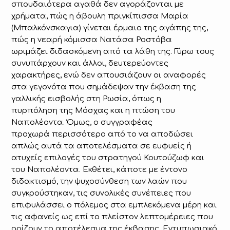
σπουδαιότερα αγαθά δεν αγοράζονται με
χρήματα, πώς η άβουλη πριγκίπισσα Μαρία
(Μπαλκόνσκαγια) γίνεται έρμαιο της αγάπης της,
πώς η νεαρή κόμισσα Νατάσα Ροστόβα
ωριμάζει διδασκόμενη από τα λάθη της. Γύρω τους
συνυπάρχουν και άλλοι, δευτερεύοντες
χαρακτήρες, ενώ δεν απουσιάζουν οι αναφορές
στα γεγονότα που σημάδεψαν την έκβαση της
γαλλικής εισβολής στη Ρωσία, όπως η
πυρπόληση της Μόσχας και η πτώση του
Ναπολέοντα. Όμως, ο συγγραφέας
προχωρά περισσότερο από το να αποδώσει
απλώς αυτά τα αποτελέσματα σε ευφυείς ή
ατυχείς επιλογές του στρατηγού Κουτούζωφ και
του Ναπολέοντα. Εκθέτει, κάποτε με έντονο
διδακτισμό, την ψυχοσύνθεση των λαών που
συγκρούστηκαν, τις συνολικές συνέπειες που
επιφυλάσσει ο πόλεμος στα εμπλεκόμενα μέρη και
τις αφανείς ως επί το πλείστον λεπτομέρειες που
ορίζουν το αποτέλεσμα της έκβασης. Εντυπωσιακό