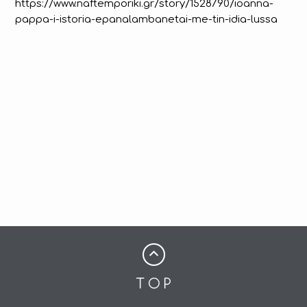
https://www.naftemporiki.gr/story/1528790/ioanna-
pappa-i-istoria-epanalambanetai-me-tin-idia-lussa