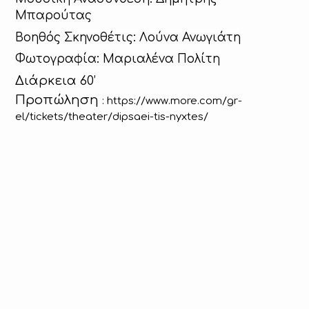
Μπαρούτας
Βοηθός Σκηνοθέτις: Λούνα Ανωγιάτη
Φωτογραφία: Μαριαλένα Πολίτη
Διάρκεια 60’
Προπώληση
:
https
://
www
.
more
.
com
/
gr
-
el
/
tickets
/
theater
/
dipsaei
-
tis
-
nyxtes
/