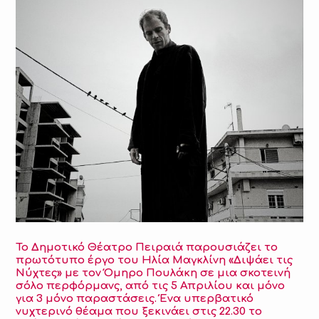
Το Δημοτικό Θέατρο Πειραιά παρουσιάζει το
πρωτότυπο έργο του Ηλία Μαγκλίνη «Διψάει τις
Νύχτες» με τον Όμηρο Πουλάκη σε μια σκοτεινή
σόλο περφόρμανς, από τις 5 Απριλίου και μόνο
για 3 μόνο παραστάσεις. Ένα υπερβατικό
νυχτερινό θέαμα που ξεκινάει στις 22.30 το