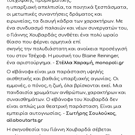
τσεχοφικής προβληματικής:
η υπαρξιακή απελπισία, τα ποιητικά ξεσπάσματα,
οι μετωπικές συναντήσεις δράματος και
ειρωνείας, τα διαυγή κάδρα των χαρακτήρων. Με
ένα συνδυασμό παλαιών και νέων συνεργατών του,
ο Γιάννης Χουβαρδάς συνθέτει ένα πολύ ωραίο
θίασο που φέρνει ορμητικά επί
σκηνής την πολυδιάστατη και ανοίκεια προσέγγισή
του στον Τσέχοφ. Η μουσική του Blaine Reininger,
ένα αριστούργημα. -
Στέλλα Χαραμή, monopoli.gr
Ο «Ιβάνοφ» είναι μια παράσταση υψηλής
αισθητικής και βαθιάς υπαρξιακής αγωνίας. Οι
εμμονές, ο πόνος, η ζωή, όλα βρίσκονται εκεί. Μια
πανδαισία χρωμάτων ανθρώπων, χαρακτήρων και
συναισθημάτων. Ο «Ιβάνοφ» του Χουβαρδά δεν
είναι απλώς μια θεατρική παράσταση. Είναι μια
εμπειρία αυτογνωσίας. -
Σωτήρης Σουλούκος,
allaboutarts.gr
Η σκηνοθεσία του Γιάννη Χουβαρδά σέβεται