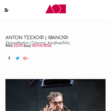
ΑΝΤΟΝ ΤΣΕΧΟΦ | ΙΒΑΝΟΦ!
Σκηνοθεσία | Γιάννης Χουβαρδάς
Από
23/01
έως
05/04/2026