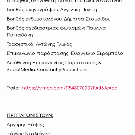
Β’ Βοηθός σκηνοθέτη: Δανάη Παπακωνσταντίνου
Βοηθός σκηνογράφου: Αγγελική Πολίτη
Βοηθός ενδυματολόγου: Δήμητρα Σταυρίδου
Βοηθός σχεδιάστριας φωτισμών: Παυλίνα
Παπαδάκη
Γραφιστικά: Αντώνης Γλυκός
Επικοινωνία παράστασης: Ευαγγελία Σκρομπόλα
Διεύθυνση Επικοινωνίας Παράστασης &
SocialMedia: ConstantlyProductions
Trailer :
https://vimeo.com/1154307003?fl=tl&fe=ec
ΠΡΩΤΑΓΩΝΙΣΤΟΥΝ:
Αργύρης Ξάφης
Γιάννης Νταλιάνης