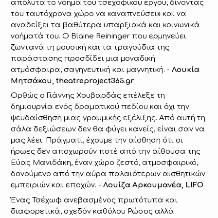
απόλυτα το νόημα του τσεχοφικού έργου, δίνοντάς
του ταυτόχρονα χώρο να «αναπνεύσει» και να
αναδείξει τα βαθύτερα υπαρξιακά και κοινωνικά
νοήματά του. Ο Blaine Reininger που ερμηνεύει
ζωντανά τη μουσική και τα τραγούδια της
παράστασης προσδίδει μια μοναδική
ατμόσφαιρα, σαγηνευτική και μαγνητική. -
Λουκία
Μητσάκου, theatreproject365.gr
Ορθώς ο Γιάννης Χουβαρδάς επέλεξε τη
δημιουργία ενός δραματικού πεδίου και όχι την
ψευδαίσθηση μιας γραμμικής εξέλιξης. Από αυτή τη
σάλα δεξιώσεων δεν θα φύγει κανείς, είναι σαν να
μας λέει. Πράγματι, έχουμε την αίσθηση ότι οι
ήρωες δεν αποχωρούν ποτέ από την αίθουσα της
Εύας Μανιδάκη, έναν χώρο ζεστό, ατμοσφαιρικό,
δονούμενο από την αύρα παλαιότερων αισθητικών
εμπειριών και εποχών. -
Λουίζα Αρκουμανέα, LIFO
Ένας Τσέχωφ ανεβασμένος πρωτότυπα και
διαφορετικά, σχεδόν καθόλου Ρώσος αλλά