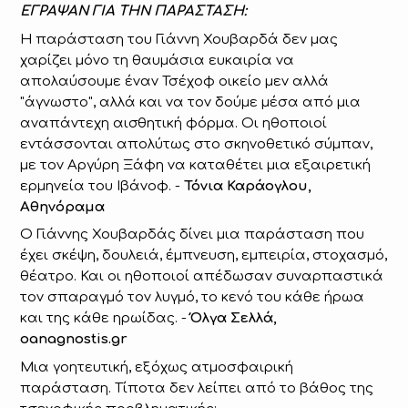
ΕΓΡΑΨΑΝ ΓΙΑ ΤΗΝ ΠΑΡΑΣΤΑΣΗ:
Η παράσταση του Γιάννη Χουβαρδά δεν μας
χαρίζει μόνο τη θαυμάσια ευκαιρία να
απολαύσουμε έναν Τσέχοφ οικείο μεν αλλά
"άγνωστο", αλλά και να τον δούμε μέσα από μια
αναπάντεχη αισθητική φόρμα. Οι ηθοποιοί
εντάσσονται απολύτως στο σκηνοθετικό σύμπαν,
με τον Αργύρη Ξάφη να καταθέτει μια εξαιρετική
ερμηνεία του Ιβάνοφ. -
Τόνια Καράογλου,
Αθηνόραμα
Ο Γιάννης Χουβαρδάς δίνει μια παράσταση που
έχει σκέψη, δουλειά, έμπνευση, εμπειρία, στοχασμό,
θέατρο. Και οι ηθοποιοί απέδωσαν συναρπαστικά
τον σπαραγμό τον λυγμό, το κενό του κάθε ήρωα
και της κάθε ηρωίδας. -
Όλγα Σελλά,
oanagnostis.gr
Μια γοητευτική, εξόχως ατμοσφαιρική
παράσταση. Τίποτα δεν λείπει από το βάθος της