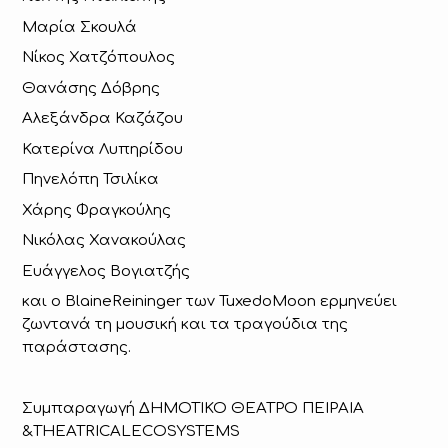
Μαρία Σκουλά
Νίκος Χατζόπουλος
Θανάσης Δόβρης
Αλεξάνδρα Καζάζου
Κατερίνα Λυπηρίδου
Πηνελόπη Τσιλίκα
Χάρης Φραγκούλης
Νικόλας Χανακούλας
Ευάγγελος Βογιατζής
και ο BlaineReininger των TuxedoMoon ερμηνεύει
ζωντανά τη μουσική και τα τραγούδια της
παράστασης.
Συμπαραγωγή ΔΗΜΟΤΙΚΟ ΘΕΑΤΡΟ ΠΕΙΡΑΙΑ
&
T
HEATRICALECOSYSTEMS