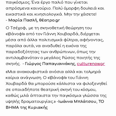
παγκόσμιος. Ένα έργο παλιό που γίνεται
απρόσμενα καινούριο. Πολύ όμορφη δουλειά και
εικαστικά και κινησιολογικά. Μην την χάσετε!
-
Μαρία Πασλή, θέατρο.gr
Ο Tσέχοφ, με τη σκηνοθετική θεώρηση του
«Ιβάνοφ!» από τον Γιάννη Χουβαρδά, διέρχεται
μέσα από άλλα πολιτισμικά φίλτρα, αφήνοντας,
παρόλα αυτά, να αναδυθεί η εικόνα της
παραδοξότητας των ανθρώπινων, όπως την
αντιλαμβανόταν ο μεγάλος Ρώσος ποιητής της
σκηνής. -
Γιώργος Παπαγιαννάκης,
culturenow.gr
«Μια ανακουφιστικά ανόσια αλλά και τολμηρά
καίρια ανάγνωση. Ο «Ιβάνοφ!» του Γιάννη
Χουβαρδά θα μπορούσε κάλλιστα να φιλοξενηθεί
σε οποιαδήποτε θεατρική σκηνή του κόσμου,
καθώς μιλά άπταιστα την παγκόσμια γλώσσα της
υψηλής δραματουργίας.» -
Ιωάννα Μπλάτσου, ΤΟ
ΒΗΜΑ της Κυριακής