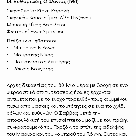
Μ. Ευθυμιάδη, Ο Φονιάς (1981)
Σκηνοθεσία: Κίρκη Καραλή
Σκηνικά – Κουστούμια Λίλη Πεζανού
Μουσική Νίκος Βασιλείου
Φωτισμοί Αννα Σμπώκου
Παίζουν οι ηθοποιοι
• Μπιτούνη Ιωάννα
• Μαυράκης Νίκος
• Παπακώστας Λευτέρης
• Ρόκκος Βαγγέλης
Αρχές δεκαετίας του ’80. Μια μέρα με βροχή σε ένα
μικροαστικό σπίτι, τέσσερις ήρωες έρχονται
αντιμέτωποι με το ένοχο παρελθόν τους κρυμμένοι
πίσω από μάσκες και ταυτότητες σε ένα παιχνίδι
ρόλων και ευθυνών. Ο Σάββας μετά την
αποφυλάκισή του επισκέπτεται, μαζί με τον πρώην
συγκρατούμενό του Ταρζάν, το σπίτι της αδελφής
του Μαρίας και του γαμπρού του Γιάννη. Θύτες και