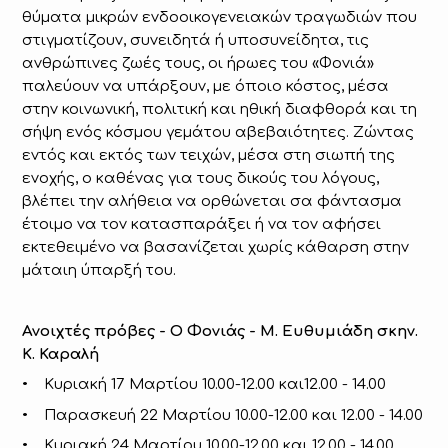
θύματα μικρών ενδοοικογενειακών τραγωδιών που
στιγματίζουν, συνειδητά ή υποσυνείδητα, τις
ανθρώπινες ζωές τους, οι ήρωες του «Φονιά»
παλεύουν να υπάρξουν, με όποιο κόστος, μέσα
στην κοινωνική, πολιτική και ηθική διαφθορά και τη
σήψη ενός κόσμου γεμάτου αβεβαιότητες. Ζώντας
εντός και εκτός των τειχών, μέσα στη σιωπή της
ενοχής, ο καθένας για τους δικούς του λόγους,
βλέπει την αλήθεια να ορθώνεται σα φάντασμα
έτοιμο να τον κατασπαράξει ή να τον αφήσει
εκτεθειμένο να βασανίζεται χωρίς κάθαρση στην
μάταιη ύπαρξή του.
Ανοιχτές πρόβες - O Φονιάς - Μ. Ευθυμιάδη σκην.
Κ. Καραλή
• Κυριακή 17 Μαρτίου 10.00-12.00 και12.00 - 14.00
• Παρασκευή 22 Μαρτίου 10.00-12.00 και 12.00 - 14.00
• Κυριακή 24 Μαρτίου 10.00-12.00 και 12.00 - 14.00