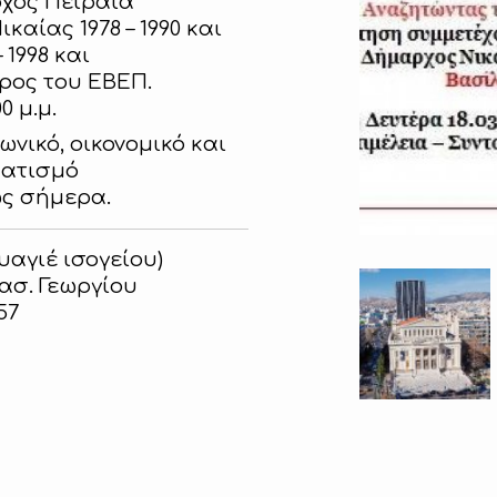
ρχος Πειραιά
καίας 1978 – 1990 και
 1998 και
δρος του ΕΒΕΠ.
0 μ.μ.
ωνικό, οικονομικό και
ματισμό
ως σήμερα.
αγιέ ισογείου)
ασ. Γεωργίου
57