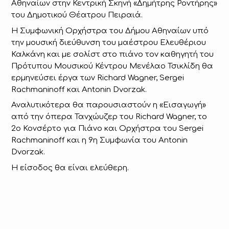
Αθηναίων στην Κεντρική Σκηνή «Δημήτρης Ροντήρης»
του Δημοτικού Θέατρου Πειραιά.
Η Συμφωνική Ορχήστρα του Δήμου Αθηναίων υπό
την μουσική διεύθυνση του μαέστρου Ελευθέριου
Καλκάνη και με σολίστ στο πιάνο τον καθηγητή του
Πρότυπου Μουσικού Κέντρου Μενέλαο Τσικλίδη θα
ερμηνεύσει έργα των Richard Wagner, Sergei
Rachmaninoff και Antonin Dvorzak.
Αναλυτικότερα θα παρουσιαστούν η «Εισαγωγή»
από την όπερα Τανχώυζερ του Richard Wagner, το
2ο Κονσέρτο για Πιάνο και Ορχήστρα του Sergei
Rachmaninoff και η 9η Συμφωνία του Antonin
Dvorzak.
Η είσοδος θα είναι ελεύθερη.