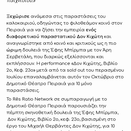
παιχνιδιού.»
Ξεχώρισε
ανάμεσα στις παραστάσεις του
καλοκαιριού, οδηγώντας το φιλοθεάμον κοινό στον
Πειραιά για να ζήσει την εμπειρία
ενός
διαφορετικού παραστατικού Δον Κιχώτη
και
αναγνωρίστηκε από κοινό και κριτικούς ως η πιο
ώριμη
δουλειά της Έφης Μπίρμπα με τον Άρη
Σερβετάλη, που διαρκώς εξελίσσονται και
εκπλήσσουν. Η performance «Δον Κιχώτης, Βιβλίο
2ο, Κεφ. 23ο» μετά από τα sold out του περασμένου
Ιουλίου επαναλαμβάνεται αυτόν τον Οκτώβριο στο
Δημοτικό Θέατρο Πειραιά για 10 μόνο
παραστάσεις.
Το Rēs Ratio Network σε συμπαραγωγή με το
Δημοτικό Θέατρο Πειραιά παρουσιάζει την
πέμπτη σκηνοθετική δουλειά της Έφης Μπίρμπα,
Δον Κιχώτης, Βιβλίο 2ο, κεφ. 23ο, βασισμένη στο
έργο του Μιχαήλ Θερβάντες Δον Κιχώτης, για 10