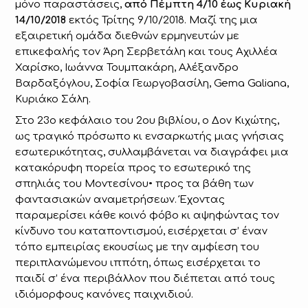
μόνο παραστάσεις,
από Πέμπτη 4/10 έως Κυριακή
14/10/2018
εκτός Τρίτης 9/10/2018. Μαζί της μια
εξαιρετική ομάδα διεθνών ερμηνευτών με
επικεφαλής τον Άρη Σερβετάλη και τους Αχιλλέα
Χαρίσκο, Ιωάννα Τουμπακάρη, Αλέξανδρο
Βαρδαξόγλου, Σοφία Γεωργοβασίλη, Gema Galiana,
Κυριάκο Σάλη.
Στο 23ο κεφάλαιο του 2ου βιβλίου, ο Δον Κιχώτης,
ως τραγικό πρόσωπο κι ενσαρκωτής μιας γνήσιας
εσωτερικότητας, συλλαμβάνεται να διαγράφει μια
κατακόρυφη πορεία προς το εσωτερικό της
σπηλιάς του Μοντεσίνου• προς τα βάθη των
φαντασιακών αναμετρήσεων. Έχοντας
παραμερίσει κάθε κοινό φόβο κι αψηφώντας τον
κίνδυνο του καταποντισμού, εισέρχεται σ’ έναν
τόπο εμπειρίας εκουσίως με την αμφίεση του
περιπλανώμενου ιππότη, όπως εισέρχεται το
παιδί σ’ ένα περιβάλλον που διέπεται από τους
ιδιόμορφους κανόνες παιχνιδιού.