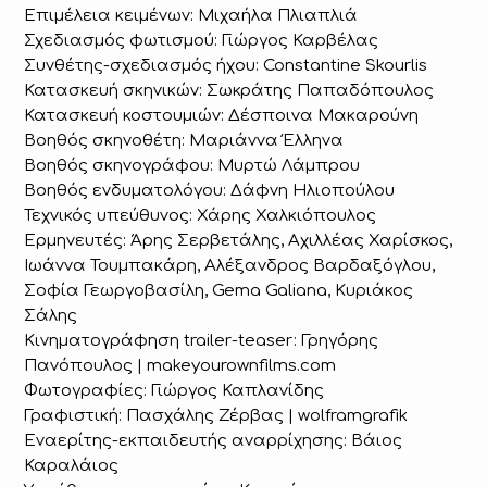
Επιμέλεια κειμένων: Μιχαήλα Πλιαπλιά
Σχεδιασμός φωτισμού: Γιώργος Καρβέλας
Συνθέτης-σχεδιασμός ήχου: Constantine Skourlis
Κατασκευή σκηνικών: Σωκράτης Παπαδόπουλος
Κατασκευή κοστουμιών: Δέσποινα Μακαρούνη
Βοηθός σκηνοθέτη: Μαριάννα Έλληνα
Βοηθός σκηνογράφου: Μυρτώ Λάμπρου
Βοηθός ενδυματολόγου: Δάφνη Ηλιοπούλου
Τεχνικός υπεύθυνος: Χάρης Χαλκιόπουλος
Ερμηνευτές: Άρης Σερβετάλης, Αχιλλέας Χαρίσκος,
Ιωάννα Τουμπακάρη, Αλέξανδρος Βαρδαξόγλου,
Σοφία Γεωργοβασίλη, Gema Galiana, Κυριάκος
Σάλης
Κινηματογράφηση trailer-teaser: Γρηγόρης
Πανόπουλος | makeyourownfilms.com
Φωτογραφίες: Γιώργος Καπλανίδης
Γραφιστική: Πασχάλης Ζέρβας | wolframgrafik
Εναερίτης-εκπαιδευτής αναρρίχησης: Βάιος
Καραλάιος