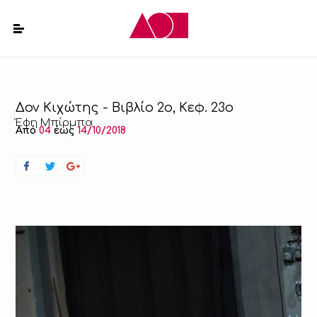
Δον Κιχώτης - Βιβλίο 2ο, Κεφ. 23ο
Έφη Μπίρμπα
Από
04
έως
14/10/2018