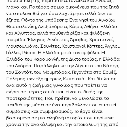
προσωπική της περιπέτεια. Γυναίκα και Άνδρας,
Μάνα και Πατέρας σε µια οικογένεια που της ζητά
να απολογηθεί για όσα λαχτάρησε αλλά δεν τα
έζησε. Φόντο της υπόθεσης: Ένα νησί του Αιγαίου,
Θεσσαλονίκη, Αλεξάνδρεια, Κάϊρο, Αθήνα. Ελλάδα
και Αίγυπτος, αλλά πουθενά ρίζα και φιλόξενη
πατρίδα. Έλληνες, Αιγύπτιοι, Άραβες, Χριστιανοί,
Μουσουλµάνοι Σουνίτες, Χριστιανοί Κόπτες, Άγγλοι,
Γάλλοι, Ρώσοι. Η Ελλάδα µετά τον εµφύλιο. Η
Ελλάδα του Καραµανλή, της Δικτατορίας, η Ελλάδα
του Ανδρέα. Παράλληλα µε την Αίγυπτο του Νάσερ,
του Σαντάτ, του Μουµπάρακ. Γεγονότα στο Σουέζ,
Πόλεµος των έξη ηµερών, Κυπριακό... Και δίπλα σε
όλα αυτά η ζωή µιας γυναίκας που πρέπει να
φέρει σε πέρας αυτά που είναι οι δικές της
προτεραιότητες. Που πρέπει να µεγαλώσει τα
παιδιά της, µέσα σε ένα περιβάλλον που απαιτεί
συµβάσεις και συµβιβασµούς. Το έργο είναι
βασισμένο σε μια αληθινή ιστορία που περίμενε
χρόνια την ανακάλυψη και την αποκάλυψή της από