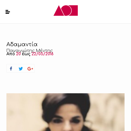
Αδαμαντία
Παναγιώτης Μέντης
Από
20
έως
22/05/2016