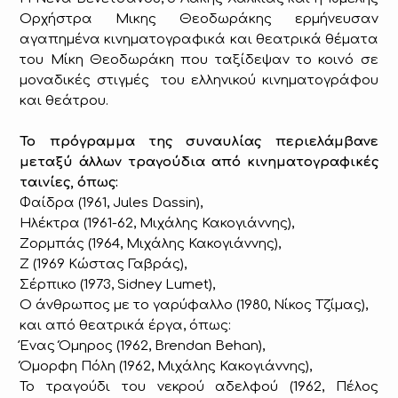
Ορχήστρα Μικης Θεοδωράκης ερμήνευσαν
αγαπημένα κινηματογραφικά και θεατρικά θέματα
του Μίκη Θεοδωράκη που ταξίδεψαν το κοινό σε
μοναδικές στιγμές του ελληνικού κινηματογράφου
και θεάτρου.
Το πρόγραμμα της συναυλίας περιελάμβανε
μεταξύ άλλων τραγούδια από κινηματογραφικές
ταινίες, όπως:
Φαίδρα (1961, Jules Dassin),
Ηλέκτρα (1961-62, Μιχάλης Κακογιάννης),
Zορμπάς (1964, Μιχάλης Κακογιάννης),
Ζ (1969 Κώστας Γαβράς),
Σέρπικο (1973, Sidney Lumet),
Ο άνθρωπος με το γαρύφαλλο (1980, Νίκος Τζίμας),
και από θεατρικά έργα, όπως:
Ένας Όμηρος (1962, Brendan Behan),
Όμορφη Πόλη (1962, Μιχάλης Κακογιάννης),
Το τραγούδι του νεκρού αδελφού (1962, Πέλος