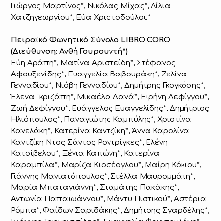
Γιώργος Μαρτίνος*, Νικόλας Μίχας*, Λίλια
Χατζηγεωργίου*, Εύα Χριστοδούλου*
Πειραϊκό Φωνητικό Σύνολο LIBRO CORO
(Διεύθυνση: Ανθή Γουρουντή*)
Εύη Αράπη*, Ματίνα Αριστείδη*, Στέφανος
Αφουξενίδης*, Ευαγγελία Βαβουράκη*, Ζελίνα
Γενναδίου*, Νιόβη Γενναδίου*, Δημήτρης Γκογκόσης*,
Έλενα Γκριζάπη*, Μικαέλα Δανά*, Ειρήνη Δεφίγγου*,
Ζωή Δεφίγγου*, Ευάγγελος Ευαγγελίδης*, Δημήτριος
Ηλιόπουλος*, Παναγιώτης Καμπύλης*, Χριστίνα
Κανελάκη*, Κατερίνα Καντζίκη*, Άννα Καρολίνα
Καντζίκη Ντος Σάντος Ροντρίγκες*, Ελένη
Κατσίβελου*, Ξένια Καπώνη*, Κατερίνα
Καραμπίλα*, Μαρίζα Κιοσέογλου*, Μαίρη Κόκιου*,
Γιάννης Μανιατόπουλος*, Στέλλα Μαυρομμάτη*,
Μαρία Μπαταγιάννη*, Σταμάτης Πακάκης*,
Αντωνία Παπαϊωάννου*, Μάντυ Πιστικού*, Αστέρια
Ρόμπα*, Φαίδων Σαριδάκης*, Δημήτρης Σγαρδέλης*,