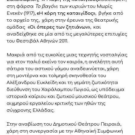
στη φάρσα
Το βαγόνι των κυριών
του Μωρίς
Ενεκέν (1917),
«Η κόρη της καταιγίδος
», βγήκε από
το αρχείο της, χάρη στην έρευνα της θεατρικής
ομάδας «
Οι όπερες των ζητιάνων
», και
αναδείχθηκε σε μία από τις μεγαλύτερες επιτυχίες
του Φεστιβάλ Αθηνών 2011.
Μακριά από τις ευκολίες μιας τεχνητής νοσταλγίας
για «τον παλιό εκείνο τον καιρό», η ανελέητη αυτή
σάτιρα του αστικού γάμου αναδεικνύεται, χάρη
στη μοντέρνα και τολμηρή σκηνοθεσία του
Αλέξανδρου Ευκλείδη και τη γεμάτη ζωτικότητα
διεύθυνση του Χαράλαμπου Γωγιού, ως υπόδειγμα
ιστορικά καίριου και ζωτικού μουσικού θεάτρου,
αιχμηρού εργαλείου κριτικής των ηθών της
σύγχρονης Ελλάδας.
Στην αναβίωση του Δημοτικού Θεάτρου Πειραιά,
χάρη στη συνεργασία με την Αθηναϊκή Συμφωνική