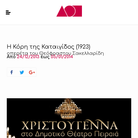
Η Κόρη της Καταιγίδος (1923)
οπερέτα του Θεόφραστου Σακελλαρίδη
Από
24/12/2013
έως
05/01/2014