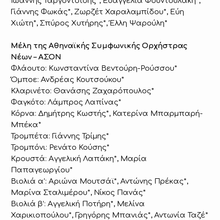
Ιωάννης Ταργοντσίδης*, Ευαγγελία Φουντουλάκη*,
Γιάννης Φωκάς*, Ζωρζέτ Χαραλαμπίδου*, Εύη
Χιώτη*, Σπύρος Χυτήρης*, Έλλη Ψαρούλη*
Μέλη της Αθηναϊκής Συμφωνικής Ορχήστρας
Νέων – ΑΣΟΝ
Φλάουτο: Κωνσταντίνα Βεντούρη-Ρούσσου*
Όμποε: Ανδρέας Κουτσούκου*
Κλαρινέτο: Θανάσης Ζαχαρόπουλος*
Φαγκότο: Λάμπρος Λαπίνας*
Κόρνα: Δημήτρης Κωστής*, Κατερίνα Μπαρμπαρή-
Μπέκα*
Τρομπέτα: Γιάννης Τρίμης*
Τρομπόνι: Ρενάτο Κούσης*
Κρουστά: Αγγελική Λαπάκη*, Μαρία
Παπαγεωργίου*
Βιολιά α’: Αριώνα Μουτσάϊ*, Αντώνης Πρέκας*,
Μαρίνα Σταλιμέρου*, Νίκος Πανάς*
Βιολιά β’: Αγγελική Ποτήρη*, Μελίνα
Χαρικιοπούλου*, Γρηγόρης Μπανιάς*, Αντωνία Ταζέ*