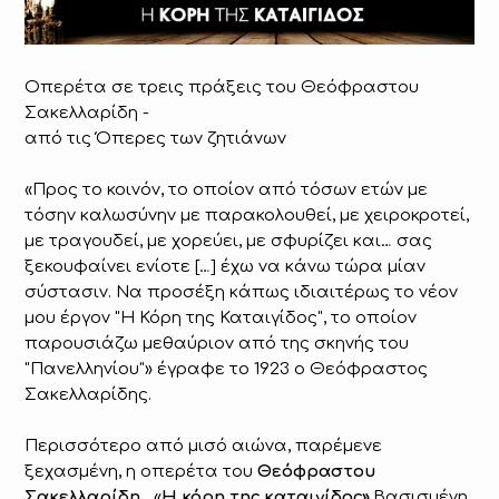
Οπερέτα σε τρεις πράξεις του Θεόφραστου
Σακελλαρίδη -
από τις Όπερες των ζητιάνων
«Προς το κοινόν, το οποίον από τόσων ετών με
τόσην καλωσύνην με παρακολουθεί, με χειροκροτεί,
με τραγουδεί, με χορεύει, με σφυρίζει και… σας
ξεκουφαίνει ενίοτε […] έχω να κάνω τώρα μίαν
σύστασιν. Να προσέξη κάπως ιδιαιτέρως το νέον
μου έργον "Η Κόρη της Καταιγίδος", το οποίον
παρουσιάζω μεθαύριον από της σκηνής του
"Πανελληνίου"» έγραφε το 1923 ο Θεόφραστος
Σακελλαρίδης.
Περισσότερο από μισό αιώνα, παρέμενε
ξεχασμένη, η οπερέτα του
Θεόφραστου
Σακελλαρίδη,
«
Η κόρη της καταιγίδος».
Βασισμένη