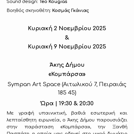
Sound
design
:
Teo
Kougias
Βοηθός σκηνοθέτη:
Κοσμάς Γκάνιας
Κυριακή 2 Νοεμβρίου 2025
&
Κυριακή 9 Νοεμβρίου 2025
Άκης Δήμου
«Κομπάρσα»
Sympan Art Space (
Αιτωλικού
7,
Πειραιάς
185 45)
Ώρα | 19:30 & 20:30
Με γραφή υπαινικτική, βαθιά εσωτερική και
λεπταίσθητη ειρωνεία, ο Άκης Δήμου παρουσιάζει
στην παράσταση «Κομπάρσα», την Ξανθή
Πασπάτη, η οποία μας οδηγεί στο μικρό δωμάτιο