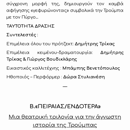
σύγχρονη μορφή της, δημιουργούν τον καμβά
αφήγησης «γεφυρώνοντας» συμβολικά την Τρούμπα
με τον Πύργο…
ΤΑΥΤΟΤΗΤΑ ΔΡΑΣΗΣ
Συντελεστές
:
E
πιμέλεια όλου του πρότζεκτ:
Δημήτρης Τρίκας
Επιμέλεια κειμένου-δραματουργία:
Δημήτρης
Τρίκας & Γιώργος Βουδικλάρης
Εικαστικός καλλιτέχνης :
Μπάμπης Βενετόπουλος
Ηθοποιός – Περφόρμερ :
Δώρα Στυλιανέση
__
Β.«ΠΕΙΡΑΙΑΣ/ΕΝΔΟΤΕΡΑ»
Μια θεατρική τριλογία για την άγνωστη
ιστορία της Τρούμπας