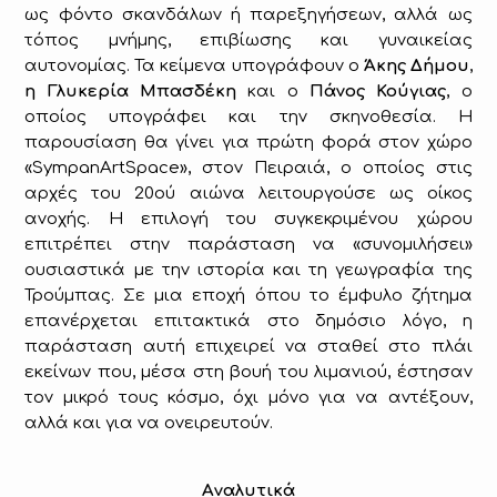
ως φόντο σκανδάλων ή παρεξηγήσεων, αλλά ως
τόπος μνήμης, επιβίωσης και γυναικείας
αυτονομίας. Τα κείμενα υπογράφουν ο
Άκης Δήμου
,
η Γλυκερία Μπασδέκη
και ο
Πάνος Κούγιας
, ο
οποίος υπογράφει και την σκηνοθεσία. Η
παρουσίαση θα γίνει για πρώτη φορά στον χώρο
«
SympanArtSpace
», στον Πειραιά,
o
οποίος στις
αρχές του 20ού αιώνα λειτουργούσε ως οίκος
ανοχής. Η επιλογή του συγκεκριμένου χώρου
επιτρέπει στην παράσταση να «συνομιλήσει»
ουσιαστικά με την ιστορία και τη γεωγραφία της
Τρούμπας. Σε μια εποχή όπου το έμφυλο ζήτημα
επανέρχεται επιτακτικά στο δημόσιο λόγο, η
παράσταση αυτή επιχειρεί να σταθεί στο πλάι
εκείνων που, μέσα στη βουή του λιμανιού, έστησαν
τον μικρό τους κόσμο, όχι μόνο για να αντέξουν,
αλλά και για να ονειρευτούν.
A
ναλυτικά